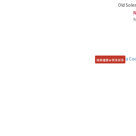
Old Sole
換季優惠💎買多折多