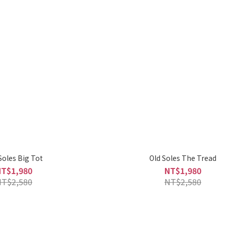
Soles Big Tot
Old Soles The Tread
NT$1,980
NT$1,980
NT$2,580
NT$2,580