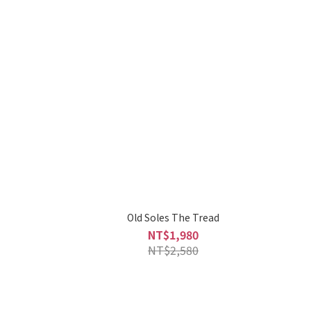
Old Soles The Tread
NT$1,980
NT$2,580