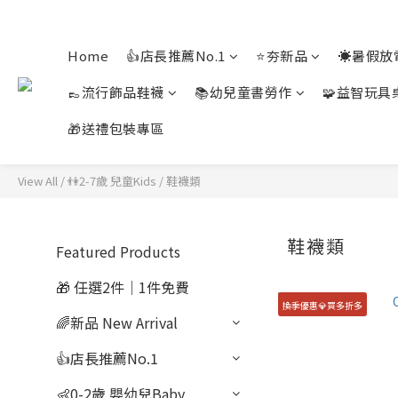
Home
👍店長推薦No.1
⭐夯新品
☀️暑假放
👞流行飾品鞋襪
📚幼兒童書勞作
🧩益智玩具
🎁送禮包裝專區
View All
/
👫2-7歲 兒童Kids
/
鞋襪類
鞋襪類
Featured Products
🎁 任選2件｜1件免費
換季優惠💎買多折多
🌈新品 New Arrival
👍店長推薦No.1
👶0-2歲 嬰幼兒Baby