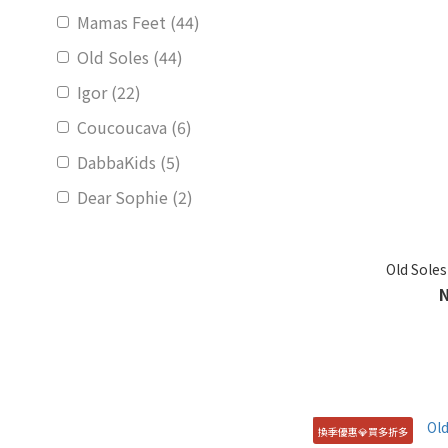
Mamas Feet (44)
Old Soles (44)
Igor (22)
Coucoucava (6)
DabbaKids (5)
Dear Sophie (2)
Old Sole
換季優惠💎買多折多