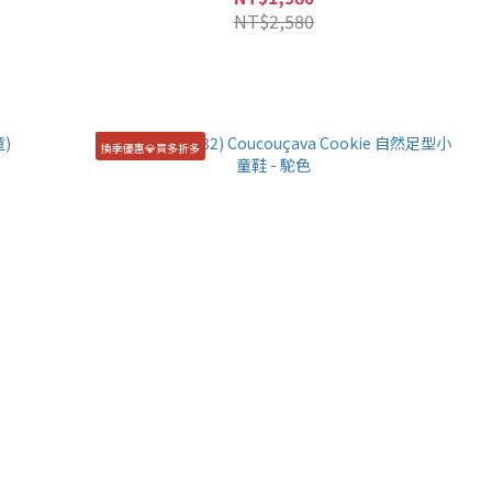
NT$2,580
換季優惠💎買多折多