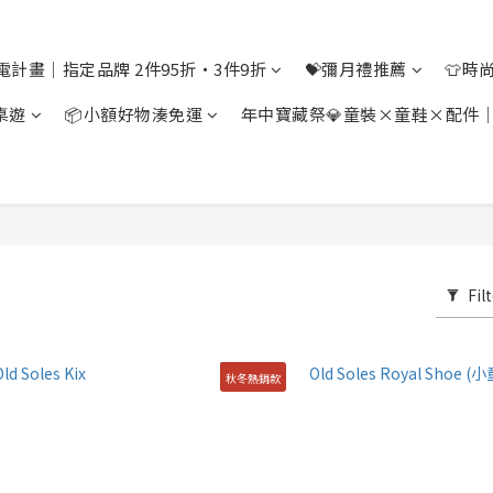
電計畫｜指定品牌 2件95折・3件9折
💝彌月禮推薦
👕時
桌遊
📦小額好物湊免運
年中寶藏祭💎童裝×童鞋×配件
Fil
秋冬熱銷款