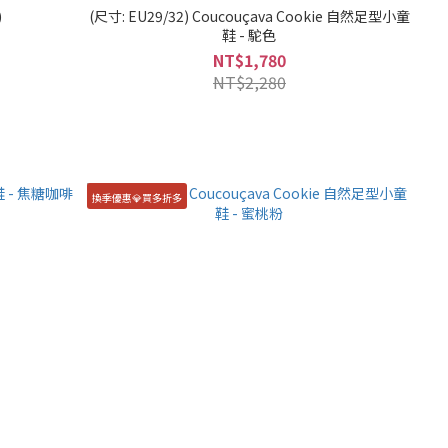
)
(尺寸: EU29/32) Coucouçava Cookie 自然足型小童
鞋 - 駝色
NT$1,780
NT$2,280
換季優惠💎買多折多