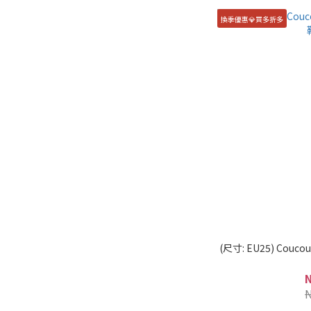
換季優惠💎買多折多
(尺寸: EU25) Cou