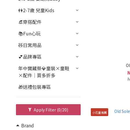
👫2-7歲 兒童Kids
👒穿搭配件
📚Fun心玩
🧸日常用品
💕品牌專區
Ol
年中寶藏祭💎童裝×童鞋
×配件｜買多折多
🎁送禮包裝專區
Apply Filter
(0/20)
小花童推薦
Brand