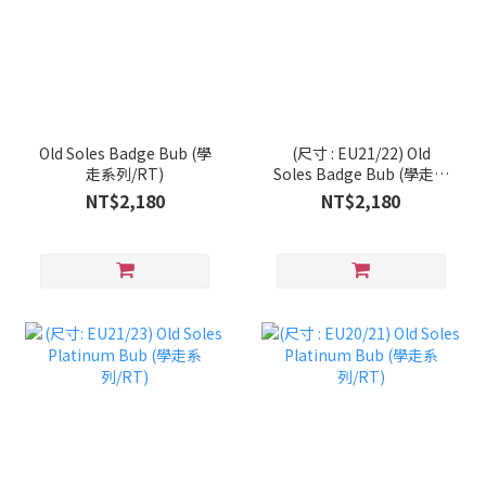
Old Soles Badge Bub (學
(尺寸 : EU21/22) Old
走系列/RT)
Soles Badge Bub (學走系
列/RT)
NT$2,180
NT$2,180