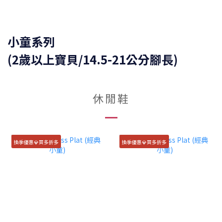
小童系列
(2歲以上寶貝/14.5-21公分腳長)
休閒鞋
換季優惠💎買多折多
換季優惠💎買多折多