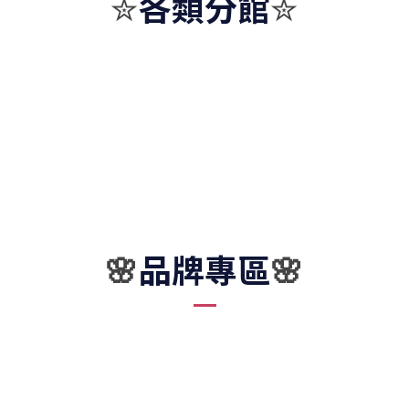
各類分館
✮
✮
品牌專區
🌸
🌸