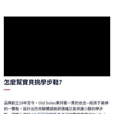
怎麼幫寶貝挑學步鞋?
品牌創立10年至今，Old Soles秉持著一貫的信念--給孩子最棒
的一雙鞋，設計出仿赤腳體感般舒適確又能保護小腳的學步