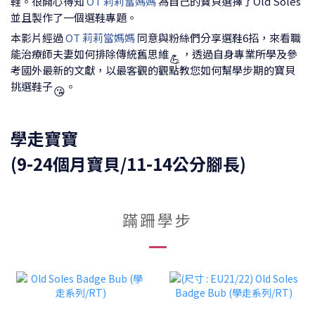
鞋。很開心得知
OT 莉莉當媽媽
為自己的寶貝選擇了Old Soles
並且製作了一個選鞋專題。
本影片經過
OT 莉莉當媽媽
同意與粉絲們分享選鞋6招，來看職
能治療師夫妻如何排除傳統舊思維
，透過自身專業所學及參
💪
考國外最新的文獻，以最客觀的觀點教您如何幫學步期的寶貝
挑選鞋子
。
😘
學走寶寶
(9-24個月寶貝/11-14公分腳長)
蹣跚學步