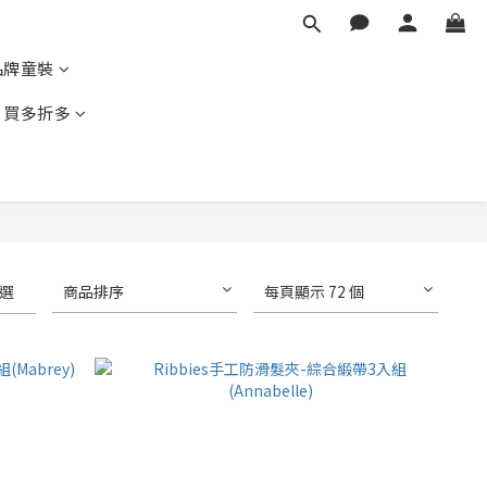
品牌童裝
｜買多折多
選
商品排序
每頁顯示 72 個