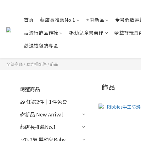
首頁
👍店長推薦No.1
⭐夯新品
☀️暑假放電
👞流行飾品鞋襪
📚幼兒童書勞作
🧩益智玩具
🎁送禮包裝專區
全部商品
/
👒穿搭配件
/
飾品
飾品
精選商品
🎁 任選2件｜1件免費
🌈新品 New Arrival
👍店長推薦No.1
👶0-2歲 嬰幼兒Baby