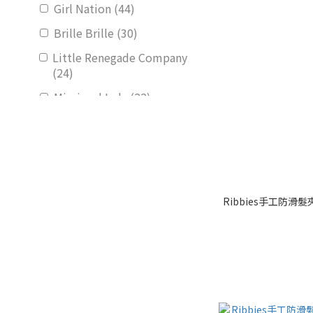
Girl Nation (44)
Brille Brille (30)
Little Renegade Company
(24)
Mimi and Lula (22)
UlandKa (21)
Ribbies (19)
BEABA (10)
Little Adventures (6)
Ribbies手工防滑
看更多