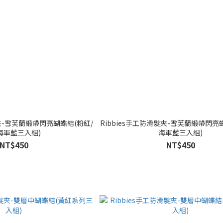
髮夾-雪芙蘭緞帶閃亮蝴蝶結(粉紅/
Ribbies手工防滑髮夾-雪芙蘭緞帶閃亮蝴
海軍藍三入組)
海軍藍三入組)
NT$450
NT$450