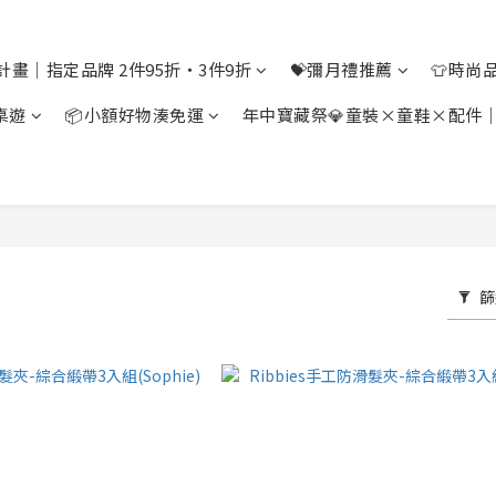
計畫｜指定品牌 2件95折・3件9折
💝彌月禮推薦
👕時尚
桌遊
📦小額好物湊免運
年中寶藏祭💎童裝×童鞋×配件
篩