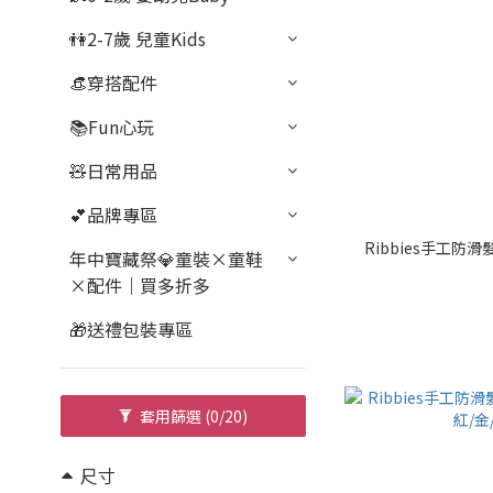
👫2-7歲 兒童Kids
👒穿搭配件
📚Fun心玩
🧸日常用品
💕品牌專區
Ribbies手工防滑
年中寶藏祭💎童裝×童鞋
×配件｜買多折多
🎁送禮包裝專區
套用篩選
(0/20)
尺寸