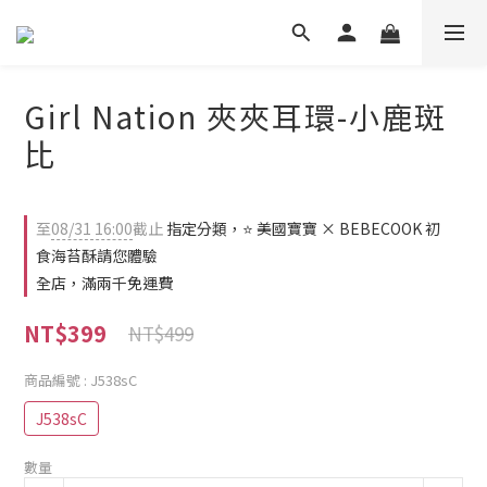
Girl Nation 夾夾耳環-小鹿斑
比
至
08/31 16:00
截止
指定分類，⭐ 美國寶寶 × BEBECOOK 初
食海苔酥請您體驗
全店，滿兩千免運費
NT$399
NT$499
商品編號
: J538sC
J538sC
數量