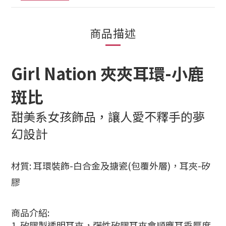
商品描述
Girl Nation
夾夾耳環-
小鹿
斑比
甜美系女孩飾品，讓人愛不釋手的夢
幻設計
材質: 耳環裝飾-白合金及搪瓷(包覆外層)，耳夾-矽
膠
商品介紹:
1. 矽膠製透明耳夾，彈性矽膠耳夾會順應耳垂厚度