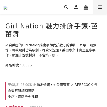
Girl Nation 魅力掛飾手鍊-芭
蕾舞
來自美國的Girl Nation推出最得女孩歡心的手飾、耳環、項鍊
等，每款設計皆為原創，可愛又逗趣。委由專業珠寶生產廠製
作，嚴選非過敏材質，不含鉛、镍。
商品編號：J803B
至
08/31 16:00
截止
指定分類，⭐ 美國寶寶 × BEBECOOK 初
食海苔酥請您體驗
全店，滿兩千免運費