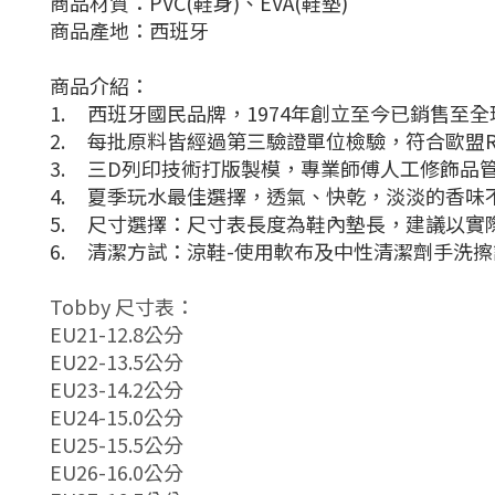
商品材質：PVC(鞋身)、EVA(鞋墊)
商品產地：西班牙
商品介紹：
1. 西班牙國民品牌，1974年創立至今已銷售至全
2. 每批原料皆經過第三驗證單位檢驗，符合歐盟R
3. 三D列印技術打版製模，專業師傅人工修飾品
4. 夏季玩水最佳選擇，透氣、快乾，淡淡的香味
5. 尺寸選擇：尺寸表長度為鞋內墊長，建議以實際
6. 清潔方試：涼鞋-使用軟布及中性清潔劑手洗
Tobby 尺寸表：
EU21-12.8公分
EU22-13.5公分
EU23-14.2公分
EU24-15.0公分
EU25-15.5公分
EU26-16.0公分