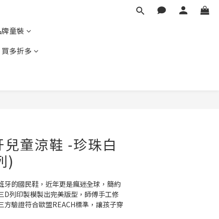
品牌童裝
｜買多折多
立即購買
班牙兒童涼鞋 -珍珠白
列)
西班牙的國民鞋，近年更是瘋迷全球，簡約
三D列印製模製出完美版型，師傅手工修
三方驗證符合歐盟REACH標準，讓孩子穿