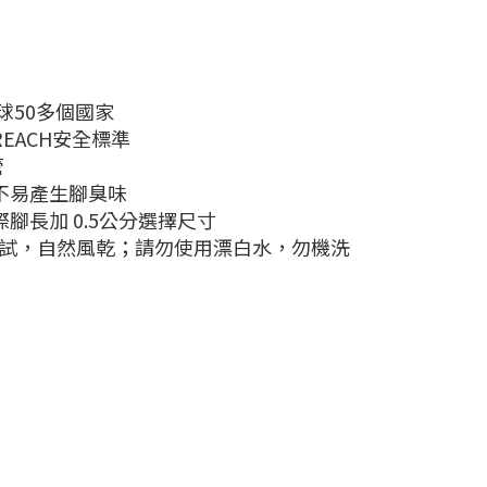
球50多個國家
EACH安全標準
管
不易產生腳臭味
腳長加 0.5公分選擇尺寸
擦試，自然風乾；請勿使用漂白水，勿機洗