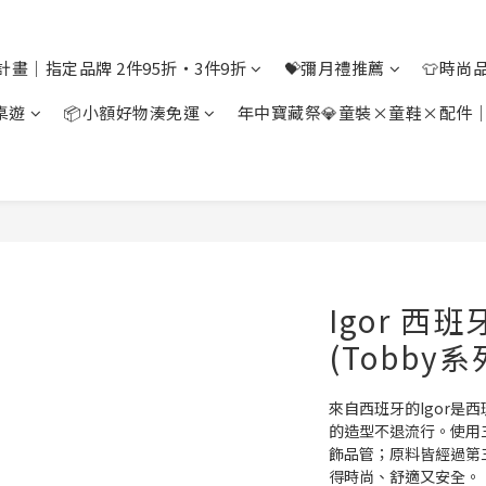
計畫｜指定品牌 2件95折・3件9折
💝彌月禮推薦
👕時尚
桌遊
📦小額好物湊免運
年中寶藏祭💎童裝×童鞋×配件
Igor 西
(Tobby系
來自西班牙的Igor是
的造型不退流行。使用
飾品管；原料皆經過第
得時尚、舒適又安全。