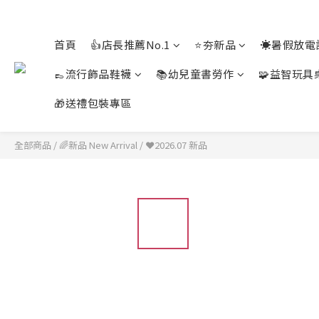
首頁
👍店長推薦No.1
⭐夯新品
☀️暑假放電
👞流行飾品鞋襪
📚幼兒童書勞作
🧩益智玩具
🎁送禮包裝專區
全部商品
/
🌈新品 New Arrival
/
❤️2026.07 新品