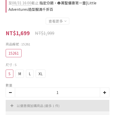
至
08/31 16:00
截止
指定分類，🎃萬聖優惠第一重|Little
Adventures造型服滿千折百
查看更多
NT$1,699
NT$1,999
商品編號
: 15261
15261
尺寸
: S
S
M
L
XL
數量
以優惠價加購商品
(最多 1 件)