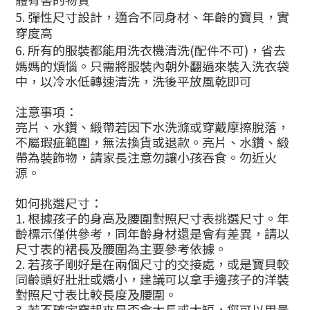
5.
彈性尺寸設計，適合不同身材、年齡的寶貝，實
穿度高
6.
所有的服裝都能用洗衣機清洗
(
配件不可
)
，省去
媽媽的煩惱。只需將服裝內朝外翻過來裝入洗衣袋
中，以冷水低轉速清洗，洗後平放風乾即可
注意事項：
亮片、水鑽、緞帶若因下水洗滌或穿戴摩擦脫落，
不屬瑕疵範圍，無法換貨或退款。亮片、水鑽、緞
帶為裝飾物，請家長注意勿讓小孩吞食。勿近火
源。
如何挑選尺寸：
1.
根據孩子的身高及腰圍對照尺寸表挑選尺寸。年
齡標示僅供參考，同年齡身材還是會有差異，請以
尺寸表的裙長及腰圍為主要參考依據。
2.
若孩子剛好是在兩個尺寸的交接處，或是寶貝較
同齡頭好壯壯或嬌小，建議可以拿手邊孩子的洋裝
對照尺寸表比較長度及腰圍。
3.
若不確定穿起來是否會太長或太短，您可以用量