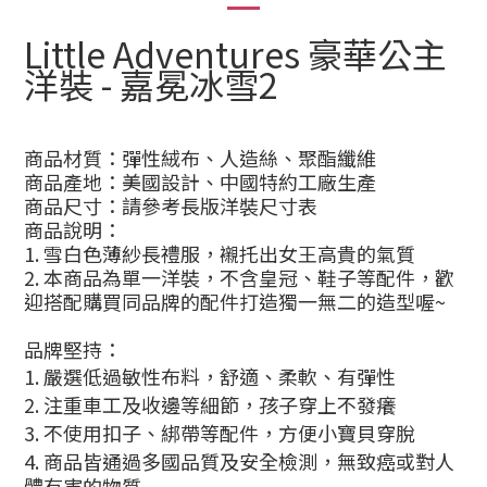
Little Adventures
豪華
公主
洋裝 -
嘉冕冰雪2
商品材質：彈性絨布、人造絲、聚酯纖維
商品產地：美國設計、中國特約工廠生產
商品尺寸：請參考長版洋裝尺寸表
商品說明：
1.
雪白色薄紗長禮服，襯托出女王高貴的氣質
2. 本商品為單一洋裝，不含皇冠、鞋子等配件，
歡
迎搭配購買同品牌的配件打造獨一無二的造型喔~
品牌堅持：
1.
嚴選低過敏性布料，舒適、柔軟、有彈性
2.
注重車工及收邊等細節，孩子穿上不發癢
3.
不使用扣子、綁帶等配件，方便小寶貝穿脫
4.
商品皆通過多國品質及安全檢測，無致癌或對人
體有害的物質