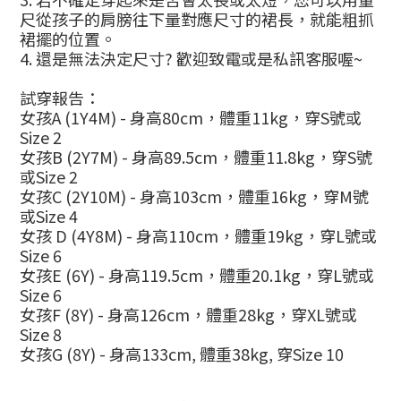
尺從孩子的肩膀往下量對應尺寸的裙長，就能粗抓
裙擺的位置。
4.
還是無法決定尺寸
?
歡迎致電或是私訊客服喔
~
試穿報告：
女孩
A (1Y4M) -
身高
80cm
，體重
11kg
，穿
S
號或
Size 2
女孩
B (2Y7M) -
身高
89.5cm
，體重
11.8kg
，穿
S
號
或
Size 2
女孩
C (2Y10M) -
身高
103cm
，體重
16kg
，穿
M
號
或
Size 4
女孩
D (4Y8M) -
身高
110cm
，體重
19kg
，穿
L
號或
Size 6
女孩
E (6Y) -
身高
119.5cm
，體重
20.1kg
，穿
L
號或
Size 6
女孩
F (8Y) -
身高
126cm
，體重
28kg
，穿
XL
號或
Size 8
女孩
G (8Y) -
身高
133cm,
體重
38kg,
穿
Size 10