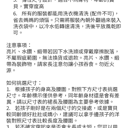
貝，實穿度高
6.
所有的服裝都能用洗衣機清洗 (配件不可)，
省去媽媽的煩惱。只需將服裝內朝外翻過來裝入
洗衣袋中，以冷水低轉速清洗，洗後平放風乾即
可。
注意事項：
亮片、水鑽、緞帶若因下水洗滌或穿戴摩擦脫落，
不屬瑕疵範圍，無法換貨或退款。亮片、水鑽、緞
帶為裝飾物，請家長注意勿讓小孩吞食。勿近火
源。
如何挑選尺寸：
1.
根據孩子的身高及腰圍，對照下方尺寸表挑選
尺寸。年齡標示僅供參考，同年齡身材還是會有差
異，請以尺寸表的裙長及腰圍為主要參考依據。
2.
若孩子剛好是在兩個尺寸的交接處，或是寶貝
較同齡頭好壯壯或嬌小，建議可以拿手邊孩子的洋
裝對照尺寸表比較長度及腰圍。
3.
若不確定穿起來是否會太長或太短，您可以用