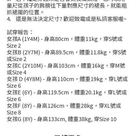
量尺從孩子的肩膀往下量對應尺寸的裙長，就能粗
抓裙擺的位置。
4.
還是無法決定尺寸
?
歡迎致電或是私訊客服喔
~
試穿報告：
女孩
A (1Y4M) -
身高
80cm
，體重
11kg
，穿
S
號或
Size 2
女孩
B (2Y7M) -
身高
89.5cm
，體重
11.8kg
，穿
S
號
或
Size 2
女孩
C (2Y10M) -
身高
103cm
，體重
16kg
，穿
M
號
或
Size 4
女孩
D (4Y8M) -
身高
110cm
，體重
19kg
，穿
L
號或
Size 6
女孩
E (6Y) -
身高
119.5cm
，體重
20.1kg
，穿
L
號或
Size 6
女孩
F (8Y) -
身高
126cm
，體重
28kg
，穿
XL
號或
Size 8
女孩
G (8Y) -
身高
133cm,
體重
38kg,
穿
Size 10