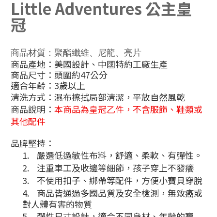
Little Adventures 公主皇
冠
商品材質：聚酯纖維、尼龍、亮片
商品產地：美國設計、中國特約工廠生產
商品尺寸：頭圍約47公分
適合年齡：3歲以上
清洗方式
：
濕布擦拭局部清潔，平放自然風乾
商品說明：
本商品為皇冠乙件，不含服飾、鞋類或
其他配件
品牌堅持：
1.
嚴選低過敏性布料，舒適、柔軟、有彈性。
2.
注重車工及收邊等細節，孩子穿上不發癢
3.
不使用扣子、綁帶等配件，方便小寶貝穿脫
4.
商品皆通過多國品質及安全檢測，無致癌或
對人體有害的物質
5.
彈性尺寸設計，適合不同身材、年齡的寶