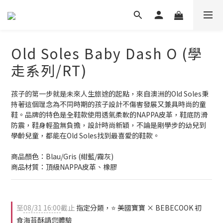
Old Soles Baby Dash O (學
走系列/RT)
孩子的第一步就是未來人生旅途的起點，來自澳洲的Old Soles秉
持著這個理念為不同時期的孩子設計不傷害發展又兼具時尚的童
鞋。品牌的特色是全鞋款使用透氣柔軟的NAPPA皮革，鞋底防滑
防震，鞋身輕盈無負擔，設計時尚新穎，不論是剛學步的幼兒到
學齡兒童，都能在Old Soles找到最喜愛的鞋款。
商品顏色：Blau/Gris (紺藍/霧灰)
商品材質：頂級NAPPA皮革、橡膠
至
08/31 16:00
截止
指定分類，⭐ 美國寶寶 × BEBECOOK 初
食海苔酥請您體驗