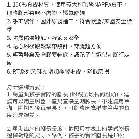
1. 100%真皮材質，使用義大利頂級NAPPA皮革，
順應腳形柔軟不磨腳，透氣舒適
2. 手工製作，國外原裝進口，符合歐盟/美國安全標
準
3. 防震防滑鞋底，舒適又安全
4. 貼心腳後跟鬆緊帶設計，穿脫超方便
5. 輕盈鞋身及全膠薄鞋底，讓孩子有近似赤腳行走
感
6. RT系列於鞋頭增加橡膠貼皮，降低磨損
尺寸選擇方式：
1. 請量測孩子實際的腳長 (腳跟至最長的趾頭)，建
議可以用量腳器、直尺直接量測腳長，不建議用筆
描一圈腳型後再量長度，可能會因為描畫筆尖的角
度造成誤差。
2. 量測出來的腳長長度，對照尺寸表上的建議腳長
選擇對應的尺寸。舉例、孩子的實際腳長是13公