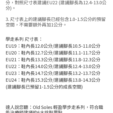
分，對照尺寸表建議EU22 (建議腳長為12.4-13.0公
分)。
3. 尺寸表上的建議腳長已經包含1.0-1.5公分的預留
空間，不需要額外再加1公分。
學走系列 尺寸表：
EU19
：鞋內長
12.0
公分
/
建議腳長
10.5-11.0
公分
EU20
：鞋內長
12.7
公分
/
建議腳長
11.1-11.7
公分
EU21
：鞋內長
13.3
公分
/
建議腳長
11.8-12.3
公分
EU22
：鞋內長
14.0
公分
/
建議腳長
12.4-13.0
公分
EU23
：鞋內長
14.7
公分
/
建議腳長
13.2-13.7
公分
EU24
：鞋內長
15.3
公分
/
建議腳長
13.8-14.3
公分
(
建議腳長已預留1-1.5公分的成長空間
)
達人說您聽：
Old Soles 輕盈學步走系列，符合職
能治療師建議的6大挑鞋要點