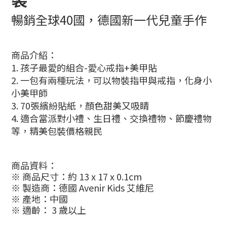
暢銷全球40國，德國新一代兒童手作
商品介紹：
1. 孩子最愛的組合-愛心戒指+美甲貼
2. 一包有兩種玩法，可以物裝指甲與戒指，化身小
小美甲師
3. 70張繽紛貼紙，顏色甜美又吸睛
4. 適合當派對小禮、生日禮、交換禮物、節慶禮物
等，精美包裝價格親民
商品資料：
※ 商品尺寸：約 13 x 17 x 0.1cm
※ 製造商：德國 Avenir Kids 艾維尼
※ 產地：中國
※ 適齡： 3 歲以上