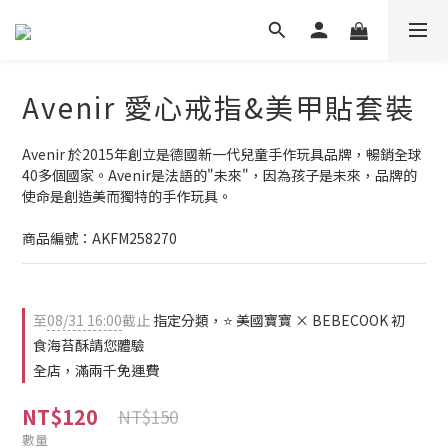
Avenir 愛⼼戒指&美甲貼套裝
Avenir 於2015年創立是德國新一代兒童手作玩具品牌，暢銷全球
40多個國家。Avenir是法語的"未來"，因為孩子是未來，品牌的
使命是創造美而獨特的手作玩具。
商品編號：AKFM258270
至
08/31 16:00
截止
指定分類，⭐ 美國寶寶 × BEBECOOK 初
食海苔酥請您體驗
全店，滿兩千免運費
NT$120
NT$150
數量