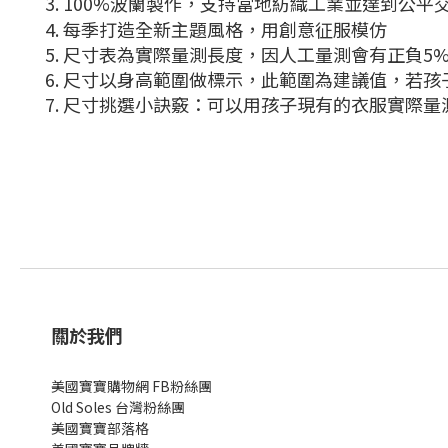
3.
100%
波蘭製作，支持當地紡織工業並達到公平
4.
每季打造全新主題風格，用創意征服模仿
5. 尺寸表為實際量測長度，因人工量測會有正負5
6. 尺寸以身高範圍做標示，此範圍為建議值，若
7. 尺寸挑選小訣竅：可以用孩子現有的衣服實際
關於我們
美國寶寶購物網 FB粉絲團
Old Soles 台灣粉絲團
美國寶寶部落格