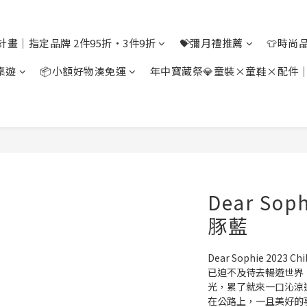
計畫｜指定品牌 2件95折・3件9折
💝彌月禮推薦
👕時尚
桌遊
📦小額好物湊免運
年中寶藏祭💎童裝×童鞋×配件
Dear So
豚藍
Dear Sophie 2023 
已迫不及待去暢遊世界
光，累了就來一口沁涼
在公路上，一且美好的