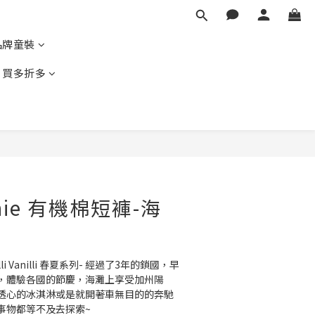
品牌童裝
｜買多折多
立即購買
phie 有機棉短褲-海
Chilli Vanilli 春夏系列- 經過了3年的鎖國，早
，體驗各國的節慶，海灘上享受加州陽
透心的冰淇淋或是就開著車無目的的奔馳
事物都等不及去探索~ 