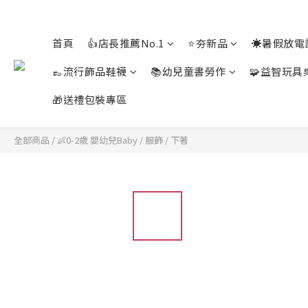
首頁
👍店長推薦No.1
⭐夯新品
☀️暑假放電
👞流行飾品鞋襪
📚幼兒童書勞作
🧩益智玩具
🎁送禮包裝專區
全部商品
/
👶0-2歲 嬰幼兒Baby
/
服飾
/
下著