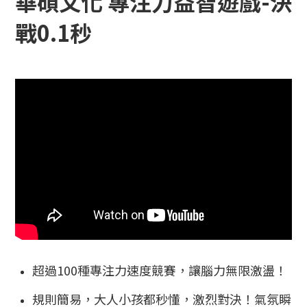
華碩文化 專注力益智遊戲-決
戰0.1秒
超過100種專注力速度競賽，讓腦力無限激盪！
規則簡易，大人小孩都秒懂，激烈對決！氣氛瞬