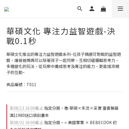
華碩文化 專注力益智遊戲-決
戰0.1秒
華碩文化推出的專注力益智遊戲系列-位孩子精選可對戰的益智遊
戲，讓爸爸媽媽可以陪著孩子一起同樂，互相切磋邏輯思考力，
多種變化的玩法，從玩樂中養成思考及專注的能力，更能增添親
子的互動~
商品編號：T011
至
08/13 16:00
截止
指定分類，📚 華碩×禾流×采實 童書聯展
滿$1980送口袋刮畫本
至
08/31 16:00
截止
指定分類，⭐ 美國寶寶 × BEBECOOK 初