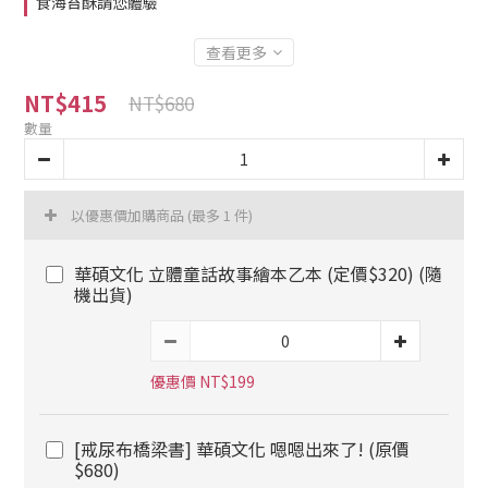
食海苔酥請您體驗
查看更多
NT$415
NT$680
數量
以優惠價加購商品
(最多 1 件)
華碩文化 立體童話故事繪本乙本 (定價$320) (隨
機出貨)
優惠價 NT$199
[戒尿布橋梁書] 華碩文化 嗯嗯出來了! (原價
$680)