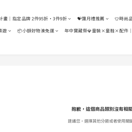
計畫｜指定品牌 2件95折・3件9折
💝彌月禮推薦
👕時尚
桌遊
📦小額好物湊免運
年中寶藏祭💎童裝×童鞋×配件
抱歉，這個商品類別沒有相
建議您，選擇其他分類或者使用關