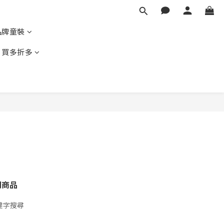
品牌童裝
｜買多折多
關商品
鍵字搜尋