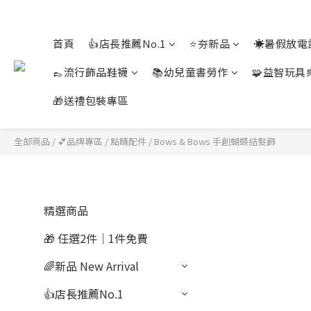
首頁
👍店長推薦No.1
⭐夯新品
☀️暑假放電
👞流行飾品鞋襪
📚幼兒童書勞作
🧩益智玩具
🎁送禮包裝專區
全部商品
/
💕品牌專區
/
點睛配件
/
Bows & Bows 手創蝴蝶結髮飾
精選商品
🎁 任選2件｜1件免費
🌈新品 New Arrival
👍店長推薦No.1