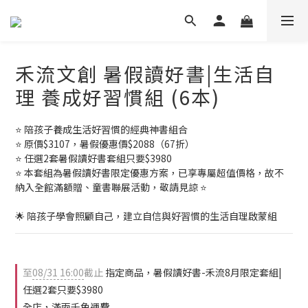
禾流文創 暑假讀好書|生活自
理 養成好習慣組 (6本)
⭐ 陪孩子養成生活好習慣的經典神書組合
⭐ 原價$3107，暑假優惠價$2088（67折）
⭐ 任選2套暑假讀好書套組只要$3980
⭐ 本套組為暑假讀好書限定優惠方案，已享專屬超值價格，故不
納入全館滿額贈、童書聯展活動，敬請見諒 ⭐
🌟 陪孩子學會照顧自己，建立自信與好習慣的生活自理啟蒙組
至
08/31 16:00
截止
指定商品，暑假讀好書-禾流8月限定套組|
任選2套只要$3980
全店，滿兩千免運費