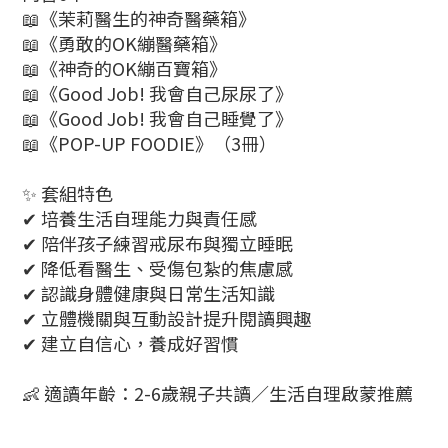
📖《茉莉醫生的神奇醫藥箱》
📖《勇敢的OK繃醫藥箱》
📖《神奇的OK繃百寶箱》
📖《Good Job! 我會自己尿尿了》
📖《Good Job! 我會自己睡覺了》
📖《POP-UP FOODIE》（3冊）
✨ 套組特色
✔ 培養生活自理能力與責任感
✔ 陪伴孩子練習戒尿布與獨立睡眠
✔ 降低看醫生、受傷包紮的焦慮感
✔ 認識身體健康與日常生活知識
✔ 立體機關與互動設計提升閱讀興趣
✔ 建立自信心，養成好習慣
👶 適讀年齡：2-6歲親子共讀／生活自理啟蒙推薦