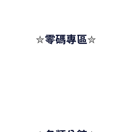
零碼專區
✮
✮