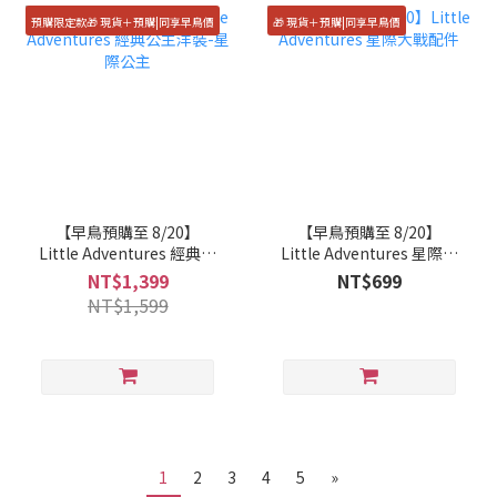
預購限定款🎁 現貨＋預購|同享早鳥價
🎁 現貨＋預購|同享早鳥價
【早鳥預購至 8/20】
【早鳥預購至 8/20】
Little Adventures 經典公
Little Adventures 星際大
主洋裝-星際公主
戰配件
NT$1,399
NT$699
NT$1,599
1
2
3
4
5
»