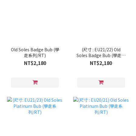
Old Soles Badge Bub (學
(尺寸 : EU21/22) Old
走系列/RT)
Soles Badge Bub (學走系
列/RT)
NT$2,180
NT$2,180