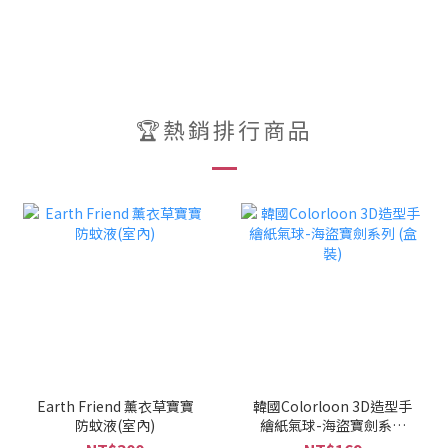
🏆熱銷排行商品
Earth Friend 薰衣草寶寶
韓國Colorloon 3D造型手
防蚊液(室內)
繪紙氣球-海盜寶劍系列
(盒裝)