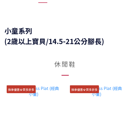
小童系列
(2歲以上寶貝/14.5-21公分腳長)
休閒鞋
換季優惠💎買多折多
換季優惠💎買多折多