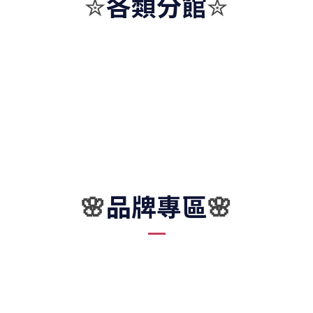
各類分館
✮
✮
品牌專區
🌸
🌸