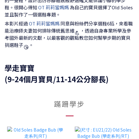
的一雙鞋，設計出仿赤腳體感般舒適確又能保護小腳的學步
鞋。很開心得知
OT 莉莉當媽媽
為自己的寶貝選擇了Old Soles
並且製作了一個選鞋專題。
本影片經過
OT 莉莉當媽媽
同意與粉絲們分享選鞋6招，來看職
能治療師夫妻如何排除傳統舊思維
，透過自身專業所學及參
💪
考國外最新的文獻，以最客觀的觀點教您如何幫學步期的寶貝
挑選鞋子
。
😘
學走寶寶
(9-24個月寶貝/11-14公分腳長)
蹣跚學步