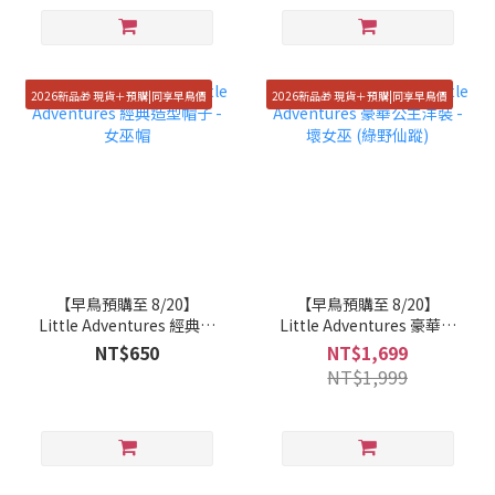
2026新品🎁 現貨＋預購|同享早鳥價
2026新品🎁 現貨＋預購|同享早鳥價
【早鳥預購至 8/20】
【早鳥預購至 8/20】
Little Adventures 經典造
Little Adventures 豪華公
型帽子 - 女巫帽
主洋裝 - 壞女巫 (綠野仙
NT$650
NT$1,699
蹤)
NT$1,999