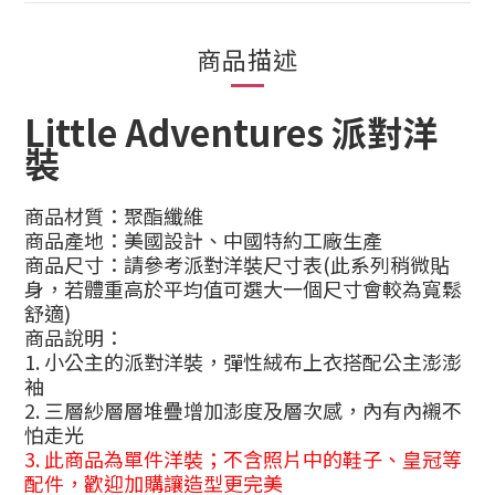
商品描述
Little Adventures 派對洋
裝
商品材質：聚酯纖維
商品產地：美國設計、中國特約工廠生產
商品尺寸：請參考派對洋裝尺寸表
(此系列稍微貼
身，若體重高於平均值可選大一個尺寸會較為寬鬆
舒適)
商品說明：
1. 小公主的派對洋裝，彈性絨布上衣搭配公主澎澎
袖
2. 三層紗層層堆疊增加澎度及層次感，內有內襯不
怕走光
3. 此商品為單件洋裝；不含照片中的鞋子、皇冠等
配件，歡迎加購讓造型更完美