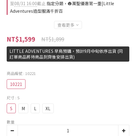
至
08/31 16:00
截止
指定分類，🎃萬聖優惠第一重|Little
Adventures造型服滿千折百
查看更多
NT$1,599
NT$1,899
LITTLE ADVENTURES 早鳥預購，預計9月中旬依序出貨 (同
訂單商品將待商品到齊後安排出貨)
商品編號
: 10221
10221
尺寸
: S
S
M
L
XL
數量