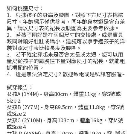
如何挑選尺寸：
1.
根據孩子的身高及腰圍，對照下方尺寸表挑選
尺寸。年齡標示僅供參考，同年齡身材還是會有差
異，請以尺寸表的裙長及腰圍為主要參考依據。
2.
若孩子剛好是在兩個尺寸的交接處，或是寶貝
較同齡頭好壯壯或嬌小，建議可以拿手邊孩子的洋
裝對照尺寸表比較長度及腰圍。
3.
若不確定穿起來是否會太長或太短，您可以用
量尺從孩子的肩膀往下量對應尺寸的裙長，就能粗
抓裙擺的位置。
4.
還是無法決定尺寸
?
歡迎致電或是私訊客服喔
~
試穿報告：
女孩
A (1Y4M) -
身高
80cm
，體重
11kg
，穿
S
號或
Size 2
女孩
B (2Y7M) -
身高
89.5cm
，體重
11.8kg
，穿
S
號
或
Size 2
女孩
C (2Y10M) -
身高
103cm
，體重
16kg
，穿
M
號
或
Size 4
女孩
D (4Y8M) -
身高
110cm
，體重
19kg
，穿
L
號或