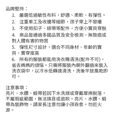
品牌堅持：
1.
嚴選低過敏性布料，舒適、柔軟、有彈性。
2.
注重車工及收邊等細節，孩子穿上不發癢
3.
不使用扣子、綁帶等配件，方便小寶貝穿脫
4.
商品皆通過多國品質及安全檢測，無致癌或
對人體有害的物質
5.
彈性尺寸設計，適合不同身材、年齡的寶
貝，實穿度高
6.
所有的服裝都能用洗衣機清洗
(
配件不可
)
，
省去媽媽的煩惱。只需將服裝內朝外翻過來裝入
洗衣袋中，以冷水低轉速清洗，洗後平放風乾即
可。
注意事項：
亮片、水鑽、緞帶若因下水洗滌或穿戴摩擦脫落，
不屬瑕疵範圍，無法換貨或退款。亮片、水鑽、緞
帶為裝飾物，請家長注意勿讓小孩吞食。勿近火
源。