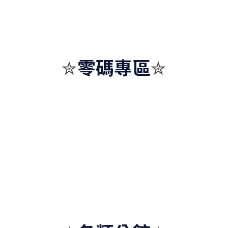
零碼專區
✮
✮