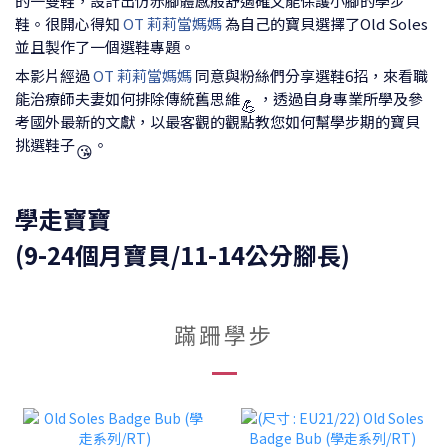
的一雙鞋，設計出仿赤腳體感般舒適確又能保護小腳的學步
鞋。很開心得知
OT 莉莉當媽媽
為自己的寶貝選擇了Old Soles
並且製作了一個選鞋專題。
本影片經過
OT 莉莉當媽媽
同意與粉絲們分享選鞋6招，來看職
能治療師夫妻如何排除傳統舊思維
，透過自身專業所學及參
💪
考國外最新的文獻，以最客觀的觀點教您如何幫學步期的寶貝
挑選鞋子
。
😘
學走寶寶
(9-24個月寶貝/11-14公分腳長)
蹣跚學步