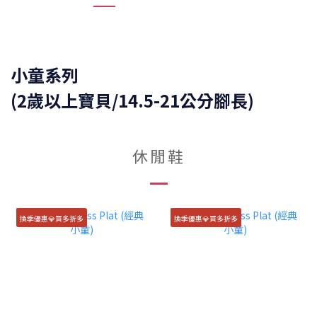
小童系列
(2歲以上寶貝/14.5-21公分腳長)
休閒鞋
換季優惠💎買多折多
換季優惠💎買多折多