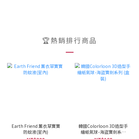
🏆熱銷排行商品
Earth Friend 薰衣草寶寶
韓國Colorloon 3D造型手
防蚊液(室內)
繪紙氣球-海盜寶劍系列
(盒裝)