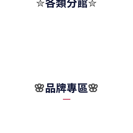
各類分館
✮
✮
品牌專區
🌸
🌸