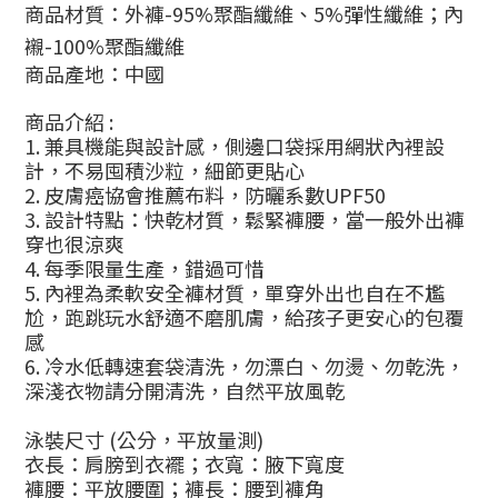
商品材質：
外褲-95%聚酯纖維、5%彈性纖維；內
襯-100%聚酯纖維
商品產地：中國
商品介紹 :
1.
兼具機能與設計感，
側邊口袋採用網狀內裡設
計，不易囤積沙粒，細節更貼心
2. 皮膚癌協會推薦布料，防曬系數UPF50
3.
設計特點：
快乾材質，鬆緊褲腰，
當一般外出褲
穿也很涼爽
4. 每季限量生產，錯過可惜
5.
內裡為柔軟安全褲材質，單穿外出也自在不尷
尬，跑跳玩水舒適不磨肌膚，給孩子更安心的包覆
感
6. 冷水低轉速套袋清洗，勿漂白、勿燙、勿乾洗，
深淺衣物請分開清洗，自然平放風乾
泳裝尺寸 (公分，平放量測)
衣長：肩膀到衣襬；衣寬：腋下寬度
褲腰：平放腰圍；
褲長：
腰到褲角