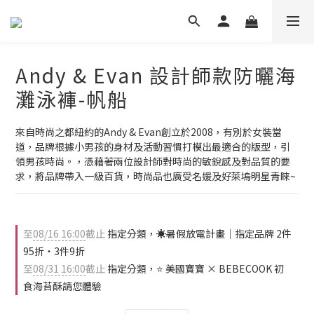
Andy & Evan 設計師款防曬海
灘泳褲-帆船
來自時尚之都紐約的Andy & Evan創立於2008，有別於女裝當
道，品牌根據小男孩的身材及活動習慣打模出最適合的版型，引
領男孩時尚。，憑藉著兩位設計師對時尚的敏銳感及對品質的要
求，將品牌帶入一級百貨，時尚品也廣受名媛及好萊塢明星青睞~
至
08/16 16:00
截止
指定分類，☀️暑假放電計畫｜指定品牌 2件
95折・3件9折
至
08/31 16:00
截止
指定分類，⭐ 美國寶寶 × BEBECOOK 初
食海苔酥請您體驗