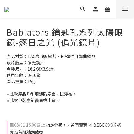
Babiators 鑰匙孔系列太陽眼
鏡-逐日之光 (偏光鏡片)
產品材質：TAC高強度鏡片、EP彈性可彎曲鏡框
鏡片類型：偏光鏡片
盒裝尺寸：16.2X8X3.9cm
適用年齡：0-10歲
產品重量：15g
⭐此款產品均附眼鏡防塵套、拭淨布。
⭐此款包裝盒新舊隨機出貨。
至
08/31 16:00
截止
指定分類，⭐ 美國寶寶 × BEBECOOK 初
食海苔酥請您體驗