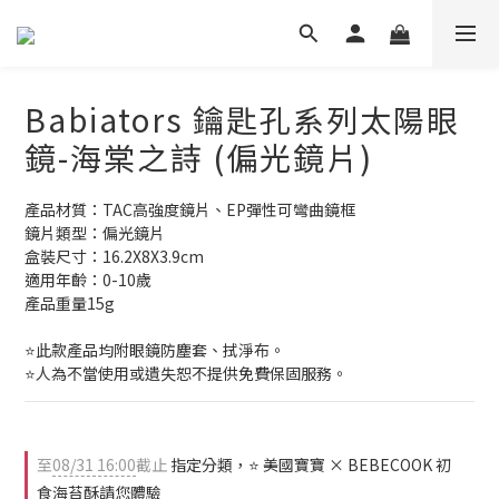
Babiators 鑰匙孔系列太陽眼
鏡-海棠之詩 (偏光鏡片)
產品材質：TAC高強度鏡片、EP彈性可彎曲鏡框
鏡片類型：偏光鏡片
盒裝尺寸：16.2X8X3.9cm
適用年齡：0-10歲
產品重量15g
⭐此款產品均附眼鏡防塵套、拭淨布。
⭐人為不當使用或遺失恕不提供免費保固服務。
至
08/31 16:00
截止
指定分類，⭐ 美國寶寶 × BEBECOOK 初
食海苔酥請您體驗