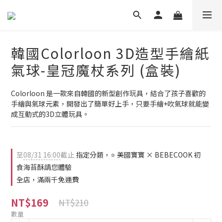
韓國Colorloon 3D造型手繪紙
氣球-皇冠魔杖系列 (盒裝)
Colorloon 是一款來自韓國的新型創作玩具，結合了孩子喜歡的
手繪與氣球元素，開發出了簡單好上手，只要手繪+吹氣球就能變
成互動式的3D立體玩具。
至
08/31 16:00
截止
指定分類，⭐ 美國寶寶 × BEBECOOK 初
食海苔酥請您體驗
全店，滿兩千免運費
NT$169
NT$210
數量