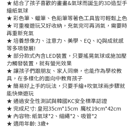
★ 結合了孩子喜歡的畫畫&氣球而誕生的3D造型手
繪紙氣球
★ 彩色筆、蠟筆、色鉛筆等著色工具皆可輕鬆上色
★ 可重複遊玩又好收納，充氣完可再消氣，需要時
再重新充氣
★ 培養想像力、注意力、美學、EQ、IQ與成就感
等多項發展!
★ 部分款式內含LED裝置，只要搖晃氣球或施加壓
力觸發裝置，就有螢光效果
★ 讓孩子們跟朋友、家人同樂，也能作為學校教
具，在多樣化的面向中教育孩子
★ 簡易好上手的玩法，只要手繪+吹氣球兩步驟就
能快樂遊玩
★ 通過安全性測試與韓國KC安全標準認證
★ 完成尺寸: 皇冠35cm*15cm 魔杖19cm*42cm
★ 內容物: 紙氣球*2、細繩*2、吸管*2
★ 適用年齡: 3歲+