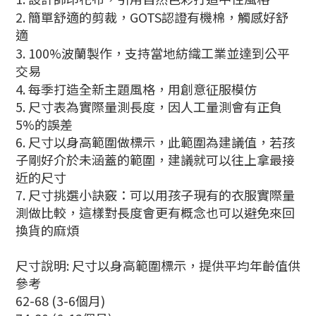
2.
簡單舒適的剪裁，
GOTS
認證有機棉，觸感好舒
適
3.
100%
波蘭製作，支持當地紡織工業並達到公平
交易
4.
每季打造全新主題風格，用創意征服模仿
5. 尺寸表為實際量測長度，因人工量測會有正負
5%的誤差
6. 尺寸以身高範圍做標示，此範圍為建議值，若孩
子剛好介於未涵蓋的範圍，建議就可以往上拿最接
近的尺寸
7. 尺寸挑選小訣竅：可以用孩子現有的衣服實際量
測做比較，這樣對長度會更有概念也可以避免來回
換貨的麻煩
尺寸說明: 尺寸以身高範圍標示，提供平均年齡值供
參考
62-68 (3-6個月)