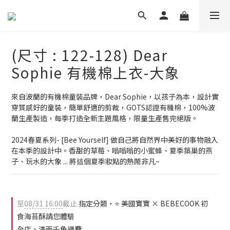
(尺寸 : 122-128) Dear
Sophie 有機棉上衣-大象
來自波蘭的有機棉童裝品牌，Dear Sophie，以孩子為本，設計實
穿質感好的童裝，簡單舒適的剪裁，GOTS認證有機棉，100%波
蘭生產製造，每季打造全新主題風格，限量生產售完絕版。
2024春夏系列- [Bee Yourself] 做自己將自然界中美好的事物融入
在本季的設計中。香甜的草莓、嗡嗡嗡的小蜜蜂、夏季築巢的燕
子、玩水的大象 ... 將這個夏季妝點的熱鬧非凡~
至
08/31 16:00
截止
指定分類，⭐ 美國寶寶 × BEBECOOK 初
食海苔酥請您體驗
全店，滿兩千免運費