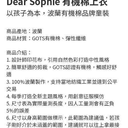
Dear Sophie 有機棉上衣
以孩子為本，波蘭有機棉品牌童裝
商品產地：波蘭
商品材質：GOTS有機棉、彈性纖維
商品介紹：
1.
設計師印花布，引用自然色彩打造中性風格
2.
簡單舒適的剪裁，
GOTS
認證有機棉，觸感好舒
適
3.
100%
波蘭製作，支持當地紡織工業並達到公平
交易
4.
每季打造全新主題風格，用創意征服模仿
5. 尺寸表為實際量測長度，因人工量測會有正負
5%的誤差
6. 尺寸以身高範圍做標示，此範圍為建議值，若孩
子剛好介於未涵蓋的範圍，建議就可以往上拿最接