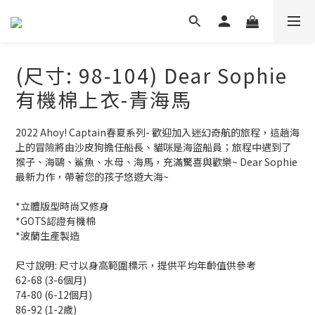
(尺寸: 98-104) Dear Sophie
有機棉上衣-青海馬
2022 Ahoy! Captain春夏系列- 歡迎加入迷幻奇航的旅程，這趟海
上的冒險將由沙皮狗擔任船長、貓咪是海盜船員；旅程中遇到了
猴子、海鷗、鯊魚、水母、海馬，充滿驚喜與歡樂~ Dear Sophie 
最新力作，帶著您的孩子悠遊大海~
*立體版型時尚又修身
*GOTS認證有機棉
*波蘭生產製造
尺寸說明: 尺寸以身高範圍標示，提供平均年齡值供參考
62-68 (3-6個月)
74-80 (6-12個月)
86-92 (1-2歲)