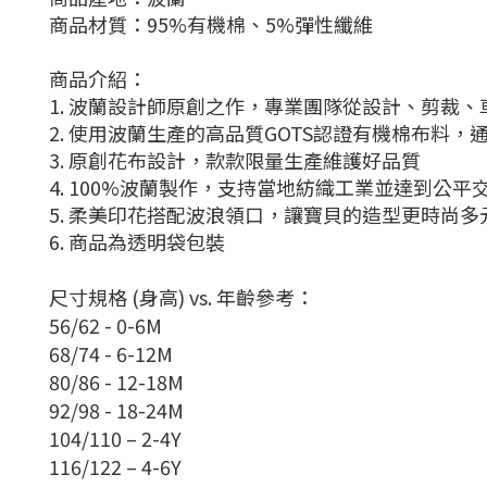
商品材質：95%有機棉、5%彈性纖維
商品介紹：
1. 波蘭設計師原創之作，專業團隊從設計、剪裁
2. 使用波蘭生產的高品質GOTS認證有機棉布料，通過OEK
3. 原創花布設計，款款限量生產維護好品質
4. 100%波蘭製作，支持當地紡織工業並達到公平
5.
柔美印花搭配波浪領口，讓寶貝的造型更時尚多
6. 商品為透明袋包裝
尺寸規格
(
身高
) vs.
年齡參考：
56/62 - 0-6M
68/74 - 6-12M
80/86 - 12-18M
92/98 - 18-24M
104/110 – 2-4Y
116/122 – 4-6Y