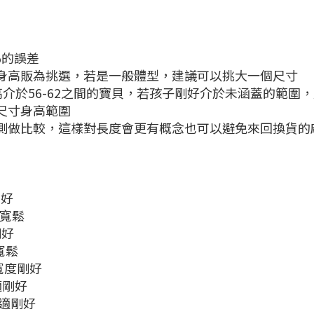
%的誤差
寸身高販為挑選，若是一般體型，建議可以挑大一個尺寸
合身高介於56-62之間的寶貝，若孩子剛好介於未涵蓋的範
示尺寸身高範圍
量測做比較，這樣對長度會更有概念也可以避免來回換貨的
剛好
寬鬆
剛好
寬鬆
長寬度剛好
適剛好
舒適剛好