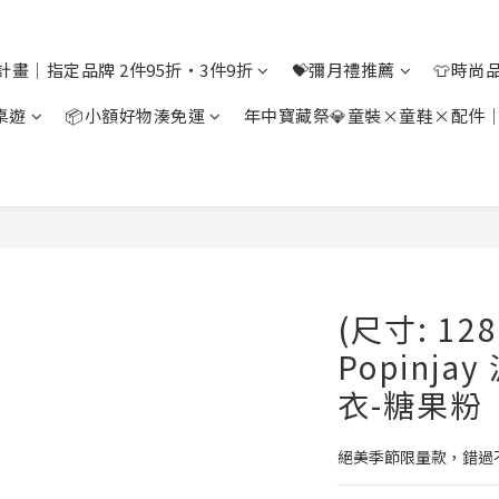
計畫｜指定品牌 2件95折・3件9折
💝彌月禮推薦
👕時尚
桌遊
📦小額好物湊免運
年中寶藏祭💎童裝×童鞋×配件
(尺寸: 128
Popinj
衣-糖果粉
絕美季節限量款，錯過