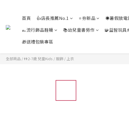
首頁
👍店長推薦No.1
⭐夯新品
☀️暑假放電
👞流行飾品鞋襪
📚幼兒童書勞作
🧩益智玩具
🎁送禮包裝專區
全部商品
/
👫2-7歲 兒童Kids
/
服飾
/
上衣