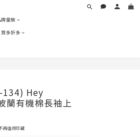
品牌童裝
｜買多折多
立即購買
-134) Hey
ay 波蘭有機棉長袖上
不再值得珍藏