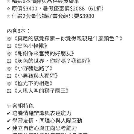
⭐ 精選8本情緒與品格經典繪本
⭐ 原價$3400，暑假優惠價$2088（61折）
⭐ 任選2套暑假讀好書套組只要$3980
內含8本：
📖《莫尼的感覺探索－你覺得親親是什麼顏色？》
📖《黑色小怪獸》
📖《謝謝你來當我的好朋友》
📖《灰色的世界，你好嗎？我很好》
📖《小野豬迷路了》
📖《小男孩與大猩猩》
📖《極光下的相遇》
📖《大吼大叫的獅子國王》
✨ 套組特色
✔ 培養情緒辨識與表達能力
✔ 學習友情、同理心與人際互動
✔ 建立自信心與正向思考能力