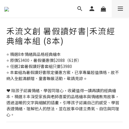
禾流文創 暑假讀好書|禾流經
典繪本組 (8本)
⭐ 精選8本情緒與品格經典繪本
⭐ 原價$3400，暑假優惠價$2088（61折）
⭐ 任選2套暑假讀好書套組只要$3980
⭐ 本套組為暑假讀好書限定優惠方案，已享專屬超值價格，故不
納入全館滿額贈、童書聯展活動，敬請見諒 ⭐
❤️ 陪孩子認識情緒、學習同理心，收藏值得一讀再讀的經典繪
本。精選 8 本深受家長與老師喜愛的品格繪本與情緒教育故事，
透過溫暖的文字與細膩的插畫，引導孩子認識自己的感受、學習
表達情緒、理解他人的想法，並在故事中建立勇氣、自信與同理
心。