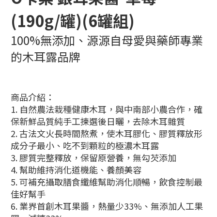
(190g/罐)(6罐組)
100%無添加、
源源自母愛與藥師專業
的木耳露品牌
商品介紹：
1. 自然農法栽種健康木耳，與中南部小農合作，確
保新鮮品質純手工揀選後日曬，去除木耳雜質
2. 古法文火長時間熬煮，使木耳膠化、膠質釋放形
成分子最小、吃不到顆粒的極濃木耳露
3. 膠質完整釋放，保留原營養，無勾芡添加
4. 幫助維持消化道機能、養顏美容
5. 可補充攝取膳食纖維幫助消化順暢，飲食控制最
佳好幫手
6. 業界首創木耳果醬，熱量少33%、無添加人工果