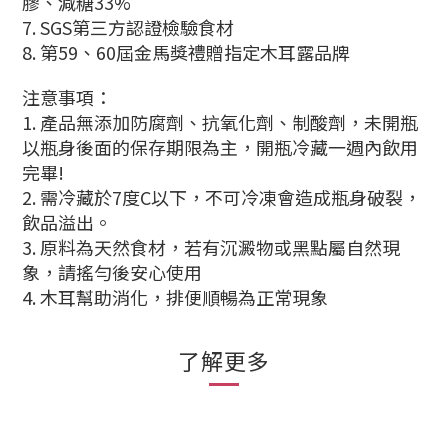
膠、減糖33%
7. SGS第三方認證檢驗食材
8. 第59、60屆金馬獎禮贈指定木耳露品牌
注意事項：
1. 產品無添加防腐劑、抗氧化劑、制酸劑，未開瓶
以瓶身後面的保存期限為主，開瓶冷藏一週內飲用
完畢!
2.
需冷藏於7度C以下，
不可冷凍會造成瓶身破裂，
飲品溢出。
3. 原料為天然食材，若有沉澱物或黑點屬自然現
象，請搖勻後安心使用
4. 木耳幫助消化，排便順暢為正常現象
了解更多