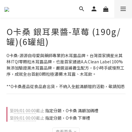
O卡桑 銀耳果醬-草莓 (190g/
罐)(6罐組)
O卡桑-源源自母愛與藥師專業的木耳露品牌。台灣首家摘星米其
林ITQI零顆粒木耳露品牌，也是首家通過A.A.Clean Label 100%
無添加驗證黑木耳露品牌，嚴選滋補養生配方，8小時手感慢熬工
序，成就全台首創0顆粒極濃稠 木耳露、木耳飲。
**O卡桑產品從食品倉出貨，不納入全館滿額贈的活動，敬請知悉
至
09/01 00:00
截止
指定分類，O卡桑 滿額加碼禮
至
09/01 00:00
截止
指定分類，O卡桑 下單禮
查看更多