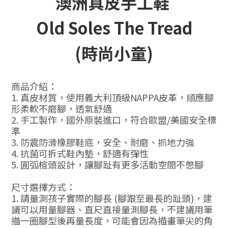
澳洲真皮手工鞋
Old Soles The Tread
(時尚小童)
商品介紹：
1. 真皮材質，使用義大利頂級NAPPA皮革，順應腳
形柔軟不磨腳，透氣舒適
2. 手工製作，國外原裝進口，符合歐盟/美國安全標
準
3. 防震防滑橡膠鞋底，安全、耐磨、抓地力強
4. 抗菌可拆式鞋內墊，舒適有彈性
5. 圓弧楦頭設計，讓腳趾有更多活動空間不憋腳
尺寸選擇方式：
1. 請量測孩子實際的腳長 (腳跟至最長的趾頭)，建
議可以用量腳器、直尺直接量測腳長，不建議用筆
描一圈腳型後再量長度，可能會因為描畫筆尖的角