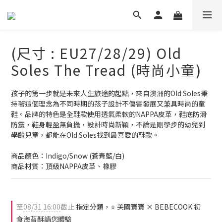
(尺寸 : EU27/28/29) Old
Soles The Tread (時尚小童)
孩子的第一步就是未來人生旅途的起點，來自澳洲的Old Soles秉
持著這個理念為不同時期的孩子設計不傷害發展又兼具時尚的童
鞋。品牌的特色是全鞋款使用透氣柔軟的NAPPA皮革，鞋底防滑
防震，鞋身輕盈無負擔，設計時尚新穎，不論是剛學步的幼兒到
學齡兒童，都能在Old Soles找到最喜愛的鞋款。
商品顏色：Indigo/Snow (蒼青藍/白)
商品材質：頂級NAPPA皮革、橡膠
至
08/31 16:00
截止
指定分類，⭐ 美國寶寶 × BEBECOOK 初
食海苔酥請您體驗