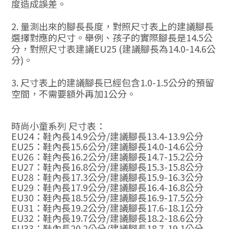
度造成誤差。
2. 量測出來的腳長長度，對照尺寸表上的建議腳長
選擇對應的尺寸。舉例、孩子的實際腳長是14.5公
分，對照尺寸表建議EU25 (建議腳長為14.0-14.6公
分)。
3. 尺寸表上的建議腳長已經包含1.0-1.5公分的預留
空間，不需要額外再加1公分。
時尚小童系列 尺寸表：
EU24：鞋內長
14.9
公分
/
建議腳長
13.4-13.9
公分
EU25
：鞋內長
15.6
公分
/
建議腳長
14.0-14.6
公分
EU26
：鞋內長
16.2
公分
/
建議腳長
14.7-15.2
公分
EU27
：鞋內長
16.8
公分
/
建議腳長
15.3-15.8
公分
EU28
：鞋內長
17.3
公分
/
建議腳長
15.9-16.3
公分
EU29
：鞋內長
17.9
公分
/
建議腳長
16.4-16.8
公分
EU30
：鞋內長
18.5
公分
/
建議腳長
16.9-17.5
公分
EU31
：鞋內長
19.2
公分
/
建議腳長
17.6-18.1
公分
EU32
：鞋內長
19.7
公分
/
建議腳長
18.2-18.6
公分
EU33
：鞋內長
20.2
公分
/
建議腳長
18.7-19.1
公分