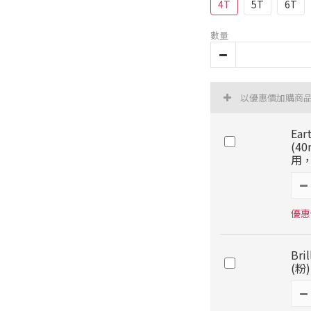
4T
5T
6T
數量
以優惠價加購商
Ea
(4
用，
優惠價
Br
(粉)