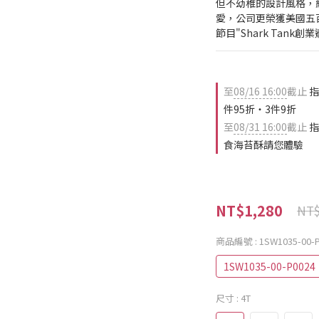
但不幼稚的設計風格，
愛，公司更榮獲美國五
節目"Shark Tan
至
08/16 16:00
截止
指
件95折・3件9折
至
08/31 16:00
截止
指
食海苔酥請您體驗
NT$1,280
NT$
商品編號
: 1SW1035-00-
1SW1035-00-P0024
尺寸
: 4T