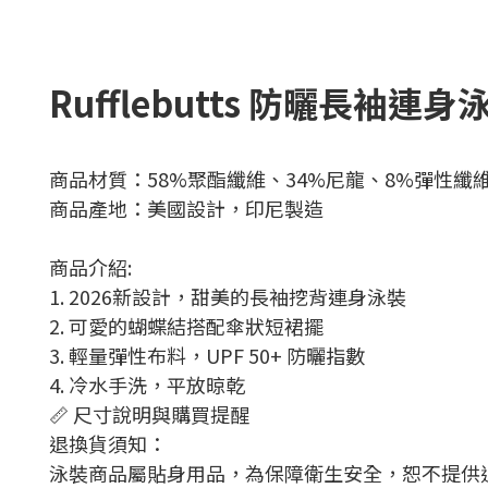
Rufflebutts 防曬長袖連身
商品材質：58%聚酯纖維、34%尼龍、8%彈性纖
商品產地：美國設計，印尼製造
商品介紹:
1. 2026新設計，
甜美的長袖挖背連身泳裝
2. 可愛的蝴蝶結搭配傘狀短裙擺
3. 輕量彈性布料，UPF 50+ 防曬指數
4. 冷水手洗，平放晾乾
📏 尺寸說明與購買提醒
退換貨須知：
泳裝商品屬貼身用品，為保障衛生安全，恕不提供