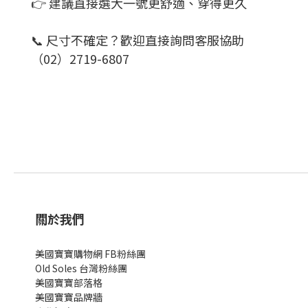
👉 建議直接選大一號更舒適、穿得更久
📞 尺寸不確定？歡迎直接詢問客服協助
（02）2719-6807
關於我們
美國寶寶購物網 FB粉絲團
Old Soles 台灣粉絲團
美國寶寶部落格
美國寶寶
品牌牆