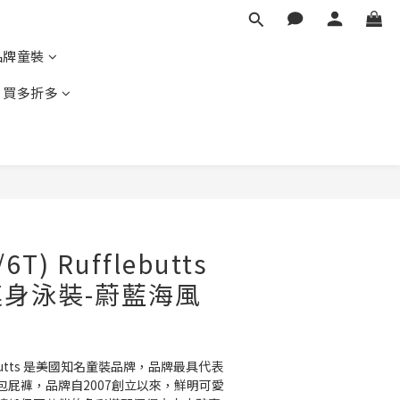
品牌童裝
｜買多折多
立即購買
6T) Rufflebutts
身泳裝-蔚藍海風
ggedbutts 是美國知名童裝品牌，品牌最具代表
包屁褲，品牌自2007創立以來，鮮明可愛