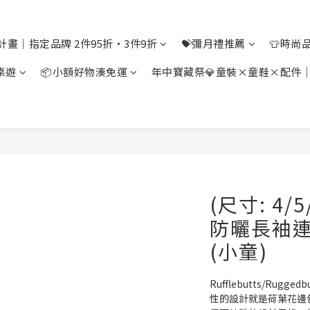
計畫｜指定品牌 2件95折・3件9折
💝彌月禮推薦
👕時尚
桌遊
📦小額好物湊免運
年中寶藏祭💎童裝×童鞋×配件
(尺寸: 4/5/
防曬長袖連
(小童)
Rufflebutts/Ru
性的設計就是荷葉花邊