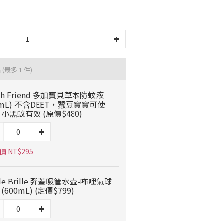
品
(最多 1 件)
rth Friend 多加寶貝草本防蚊液
0mL) 不含DEET，蠶豆寶寶可使
小黑蚊有效 (原價$480)
 NT$295
ille Brille 彈蓋吸管水壺-咘哩氣球
 (600mL) (定價$799)