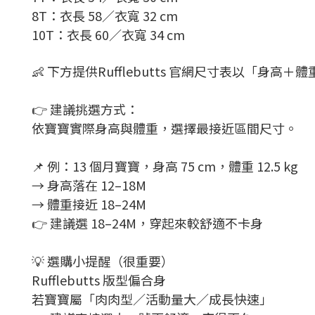
8T：衣長 58／衣寬 32 cm
10T：衣長 60／衣寬 34 cm
👶 下方提供Rufflebutts 官網尺寸表
以「身高＋體
👉 建議挑選方式：
依寶寶實際身高與體重，選擇最接近區間尺寸。
📌 例：
13 個月寶寶，
身高 75 cm，
體重 12.5 kg
→ 身高落在 12–18M
→ 體重接近 18–24M
👉 建議選 18–24M，穿起來較舒適不卡身
💡 選購小提醒（很重要）
Rufflebutts 版型偏合身
若寶寶屬「肉肉型／活動量大／成長快速」