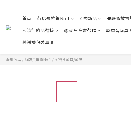
首頁
👍店長推薦No.1
⭐夯新品
☀️暑假放電
👞流行飾品鞋襪
📚幼兒童書勞作
🧩益智玩具
🎁送禮包裝專區
全部商品
/
👍店長推薦No.1
/
👙智育泳具/泳裝