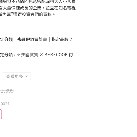
繽紛但不花俏的色彩搭配深得大人小孩喜
百大最快速成長的企業，並且在知名電視
k創業鯊魚幫"獲得投資者們的青睞。
定分類，☀️暑假放電計畫｜指定品牌 2
定分類，⭐ 美國寶寶 × BEBECOOK 初
查看更多
1,399
P0024