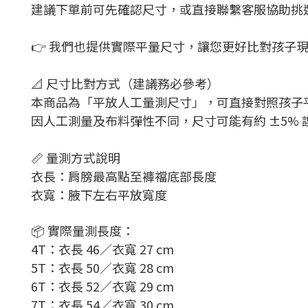
建議下單前可先確認尺寸，或直接聯繫客服協助挑選 
👉 我們也提供實際平量尺寸，讓您更好比對孩子
📐 尺寸比對方式（建議務必參考）
本商品為「平放人工量測尺寸」，可直接對照孩子
因人工測量及布料彈性不同，尺寸可能有約 ±5%
📏 量測方式說明
衣長：肩膀最高點至
褲襠底部長度
衣寬：腋下左右平放寬度
📦 實際量測長度：
4T：衣長 46／衣寬 27 cm
5T：衣長 50／衣寬 28 cm
6T：衣長 52／衣寬 29 cm
7T：衣長 54／衣寬 30 cm