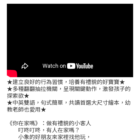
★
建立良好的行為習慣，培養有禮貌的好寶寶
★
★
多種翻翻抽拉機關，呈現關鍵動作，激發孩子的
探索欲
★
★
中英雙語，句式簡單，共讀首選大尺寸繪本，幼
教老師也愛用
★
《你在家嗎》：做有禮貌的小客人
叮咚叮咚，有人在家嗎？
小象的好朋友來家裡找他玩，