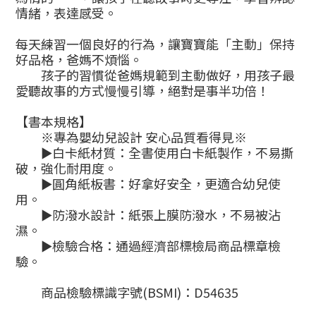
情緒，表達感受。
每天練習一個良好的行為，讓寶寶能「主動」保持
好品格，爸媽不煩惱。
孩子的習慣從爸媽規範到主動做好，用孩子最
愛聽故事的方式慢慢引導，絕對是事半功倍！
【書本規格】
※
專為嬰幼兒設計 安心品質看得見
※
►
白卡紙材質：全書使用白卡紙製作，不易撕
破，強化耐用度。
►
圓角紙板書：好拿好安全，更適合幼兒使
用。
►
防潑水設計：紙張上膜防潑水，不易被沾
濕。
►
檢驗合格：通過經濟部標檢局商品標章檢
驗。
商品檢驗標識字號
(BSMI)
：
D54635