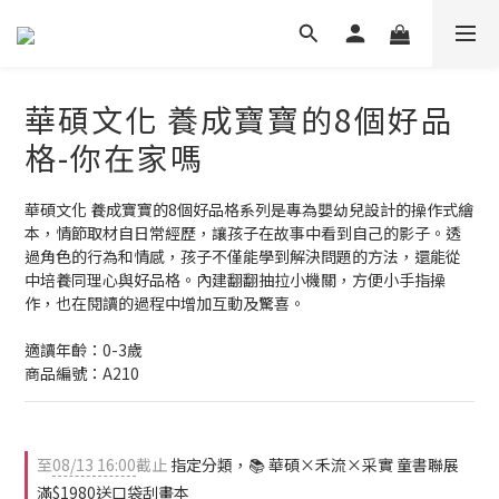
華碩文化 養成寶寶的8個好品
格-你在家嗎
華碩文化 養成寶寶的8個好品格系列是專為嬰幼兒設計的操作式繪
本，情節取材自日常經歷，讓孩子在故事中看到自己的影子。透
過角色的行為和情感，孩子不僅能學到解決問題的方法，還能從
中培養同理心與好品格。內建翻翻抽拉小機關，方便小手指操
作，也在閱讀的過程中增加互動及驚喜。
適讀年齡：0-3歲
商品編號：A210
至
08/13 16:00
截止
指定分類，📚 華碩×禾流×采實 童書聯展
滿$1980送口袋刮畫本