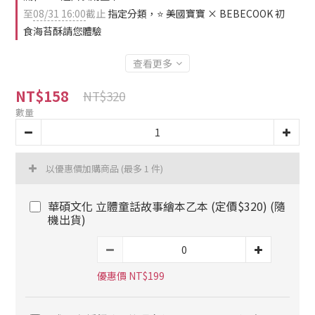
至
08/31 16:00
截止
指定分類，⭐ 美國寶寶 × BEBECOOK 初
食海苔酥請您體驗
查看更多
NT$158
NT$320
數量
以優惠價加購商品
(最多 1 件)
華碩文化 立體童話故事繪本乙本 (定價$320) (隨
機出貨)
優惠價 NT$199