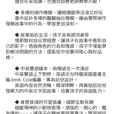
適合在家陪讀，也適合幼教老師教學示範！
◆
多樣的操作機關，讓閱讀變得活潑又好玩
書中設計多樣的翻翻抽拉機關，藉由實際操作
理解故事中的行為，學習更加深刻。
◆
故事貼近生活，孩子容易感同身受
情節取材自日常經歷，讓孩子在故事中看到自
己的影子。透過角色的行為和情感，孩子不僅能學
到解決問題的方法，還能從中培養同理心與好品
格。
◆
中英雙語繪本，兩種語言一次滿足
中英雙語上下對照，英語文句特邀英國童書主
編
JimK. Cole
編審，專為幼兒設計。
英語內容自然流暢，簡潔明瞭，用最貼近幼兒
理解力的中英文字說故事，培養孩子的英語能力。
◆
身歷其境的可愛插畫，細節生動有趣
細膩傳神的小動物表情，煩惱的、開心的、難
為情的
……
，讓孩子在聽故事時更專注，學習辨認