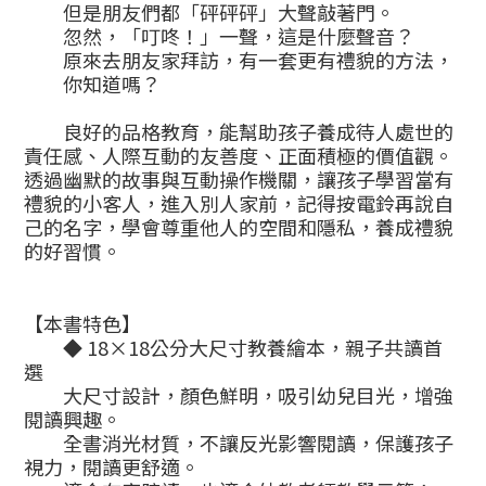
但是朋友們都「砰砰砰」大聲敲著門。
忽然，「叮咚！」一聲，這是什麼聲音？
原來去朋友家拜訪，有一套更有禮貌的方法，
你知道嗎？
良好的品格教育，能幫助孩子養成待人處世的
責任感、人際互動的友善度、正面積極的價值觀。
透過幽默的故事與互動操作機關，讓孩子學習當有
禮貌的小客人，進入別人家前，記得按電鈴再說自
己的名字，學會尊重他人的空間和隱私，養成禮貌
的好習慣。
【本書特色】
◆ 18×18
公分大尺寸教養繪本，親子共讀首
選
大尺寸設計，顏色鮮明，吸引幼兒目光，增強
閱讀興趣。
全書消光材質，不讓反光影響閱讀，保護孩子
視力，閱讀更舒適。