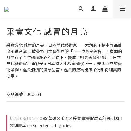
采實文化 感冒的月亮
采實文化 感冒的月亮，日本當代藝術家──六角彩子繪本作品首
度引進台灣 ，被譽為日本藝術界的「下一位奈良美智」。虛弱的
月亮在丫丫忙碌而細心的照顧下，變成了明亮美麗的滿月！日本
當代藝術家六角彩子 x 日本詩人小說家禰寝正一 ，天馬行空的藝
術筆觸，溫柔浪漫的詩意語言，溫柔的描寫出孩子們那份純真的
心意。
商品編號：JCC004
Until
08/13 16:00
📚 華碩×禾流×采實 童書聯展滿$1980送口
袋刮畫本 on selected categories