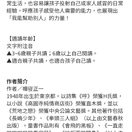
常生活，也容易讓孩子投射自己或家人感冒的日常
經驗，呼應孩子感受他人需要的能力，也展現出
「我能幫助別人」的力量！
【適讀年齡】
文字附注音
▲3~6歲親子共讀；6歲以上自己閱讀。
▲適合親子共讀，也適合孩子自己讀。
作者簡介
作者／禰寝正一
1948年出生於東京都。以詩集《呼》榮獲H氏獎，
以小說《高圓寺純情商店街》榮獲直木獎，並以
《荒地之戀》榮獲中央公論文藝獎。其他著作包括
《長嶋少年》、《拳頭三人組》（以上由文藝春秋
出版）。童書作品則有《會飛的黑板》、《一直走