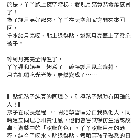
於是，丫丫跑上夜空階梯，發現月亮竟然發燒感冒
了！
為了讓月亮好起來，丫丫在天空和家之間來來回
回，
拿水給月亮喝、貼上退熱貼，還幫月亮蓋上了雲朵
被子。
等到月亮完全降溫了，
丫丫還和媽媽一起煮了一碗特製月見烏龍麵，
月亮把麵吃光光後，居然變成了……
▍貼近孩子純真的同理心，引導孩子幫助有困難的
人！▍
孩子在成長過程中，開始學習區分自我與他人，同
時建立同理心和責任感，他們會嘗試模仿生活或故
事、遊戲中的「照顧角色」。丫丫照顧月亮的過
程，結合了喝水、貼退熱貼、煮麵等孩子熟悉的日