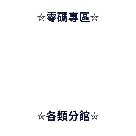
零碼專區
✮
✮
各類分館
✮
✮