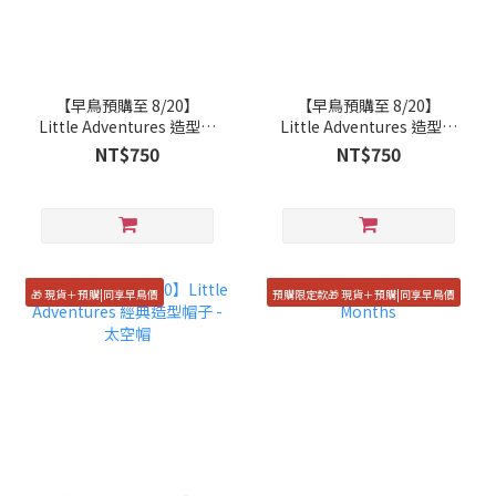
【早鳥預購至 8/20】
【早鳥預購至 8/20】
Little Adventures 造型配
Little Adventures 造型配
件-仙女花冠棒組 (精靈)
件 - 春天仙翅
NT$750
NT$750
🎁 現貨＋預購|同享早鳥價
預購限定款🎁 現貨＋預購|同享早鳥價