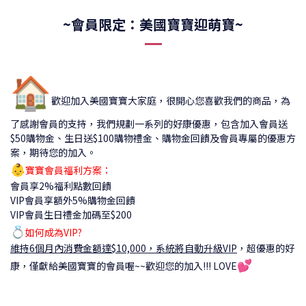
~會員限定：美國寶寶迎萌寶~
🏠
歡迎加入美國寶寶大家庭，很開心您喜歡我們的商品，為
了感謝會員的支持，我們規劃一系列的好康優惠，包含加入會員送
$50購物金、生日送$100購物禮金、購物金回饋及會員專屬的優惠方
案，期待您的加入。
👶
寶寶會員福利方案：
會員享2%福利點數回饋
VIP會員享額外5%購物金回饋
VIP會員生日禮金加碼至$200
💍
如何成為VIP?
維持6個月內消費金額達$10,000，系統將自動升級VIP
，
超優惠的好
💕
康，僅獻給美國寶寶的會員喔~~歡迎您的加入!!! LOVE