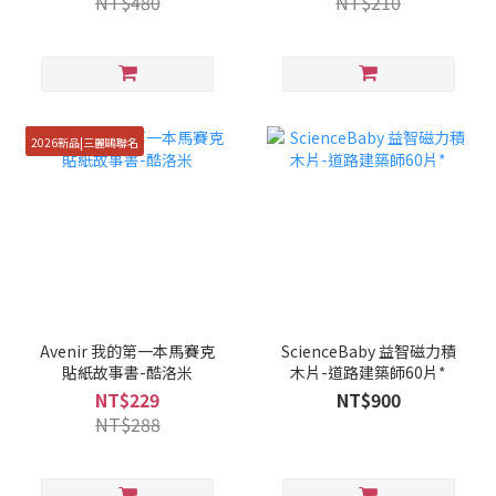
NT$480
NT$210
2026新品|三麗鷗聯名
Avenir 我的第一本馬賽克
ScienceBaby 益智磁力積
貼紙故事書-酷洛米
木片-道路建築師60片*
NT$229
NT$900
NT$288