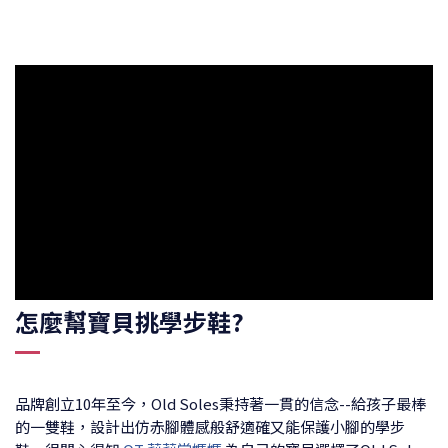
怎麼幫寶貝挑學步鞋?
品牌創立10年至今，Old Soles秉持著一貫的信念--給孩子最棒
的一雙鞋，設計出仿赤腳體感般舒適確又能保護小腳的學步