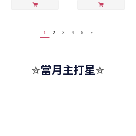
1
2
3
4
5
»
當月主打星
✮
✮