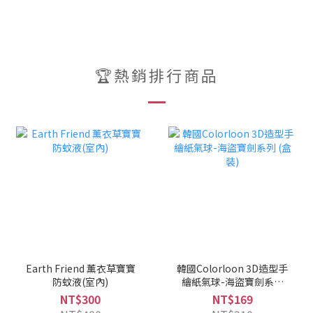
🏆熱銷排行商品
Earth Friend 薰衣草寶寶
韓國Colorloon 3D造型手
防蚊液(室內)
繪紙氣球-海盜寶劍系列
(盒裝)
NT$300
NT$169