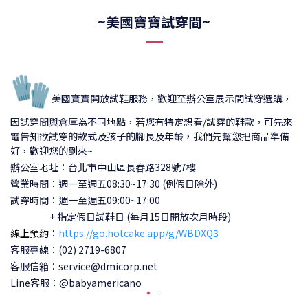
~美國寶寶試穿間~
🧤
美國寶寶開放試鞋服務，歡迎至辦公室展示間試穿選購，
因試穿間與倉庫為不同地點，若您有特定想看/試穿的鞋款，可先來
電告知欲試穿的款式及孩子的腳長及年齡，我們先幫您把商品準備
好，歡迎您的到來~
辦公室地址：台北市中山區長春路328號7樓
營業時間：週一至週五08:30~17:30 (例假日除外)
試穿時間：
週一至週五09:00~17:00
+ 指定假日試鞋日 (每月15日開放次月時段)
線上預約：
https://go.hotcake.app/g/WBDXQ3
客服專線：(02) 2719-6807
客服信箱：service@dmicorp.net
Line客服：@babyamericano