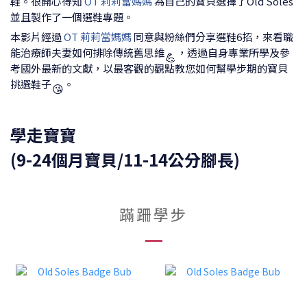
鞋。很開心得知
OT 莉莉當媽媽
為自己的寶貝選擇了Old Soles
並且製作了一個選鞋專題。
本影片經過
OT 莉莉當媽媽
同意與粉絲們分享選鞋6招，來看職
能治療師夫妻如何排除傳統舊思維
，透過自身專業所學及參
💪
考國外最新的文獻，以最客觀的觀點教您如何幫學步期的寶貝
挑選鞋子
。
😘
學走寶寶
(9-24個月寶貝/11-14公分腳長)
蹣跚學步