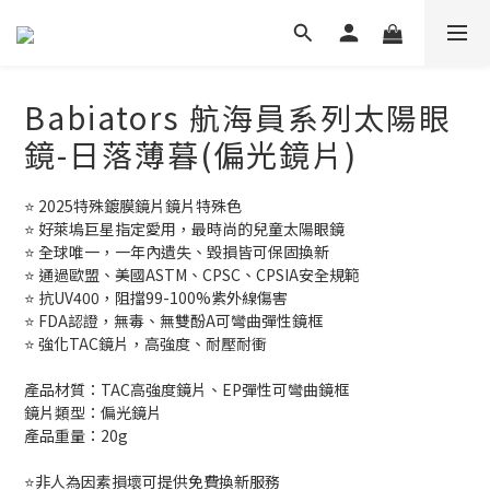
Babiators 航海員系列太陽眼
鏡-日落薄暮(偏光鏡片)
⭐ 2025特殊鍍膜鏡片鏡片特殊色
⭐ 好萊塢巨星指定愛用，最時尚的兒童太陽眼鏡
⭐ 全球唯一，一年內遺失、毀損皆可保固換新
⭐ 通過歐盟、美國ASTM、CPSC、CPSIA安全規範
⭐ 抗UV400，阻擋99-100%紫外線傷害
⭐ FDA認證，無毒、無雙酚A可彎曲彈性鏡框
⭐ 強化TAC鏡片，高強度、耐壓耐衝
產品材質：TAC高強度鏡片、EP彈性可彎曲鏡框
鏡片類型：偏光鏡片
產品重量：20g
⭐非人為因素損壞可提供免費換新服務