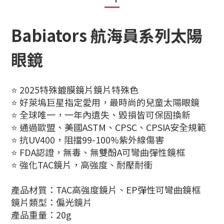
Babiators 航海員系列太陽
眼鏡
⭐ 2025特殊鍍膜鏡片鏡片特殊色
⭐ 好萊塢巨星指定愛用，最時尚的兒童太陽眼鏡
⭐ 全球唯一，一年內遺失、毀損皆可保固換新
⭐ 通過歐盟、美國ASTM、CPSC、CPSIA安全規範
⭐ 抗UV400，阻擋99-100%紫外線傷害
⭐ FDA認證，無毒、無雙酚A可彎曲彈性鏡框
⭐ 強化TAC鏡片，高強度、耐壓耐衝
產品材質：TAC高強度鏡片、EP彈性可彎曲鏡框
鏡片類型：偏光鏡片
產品重量：20g