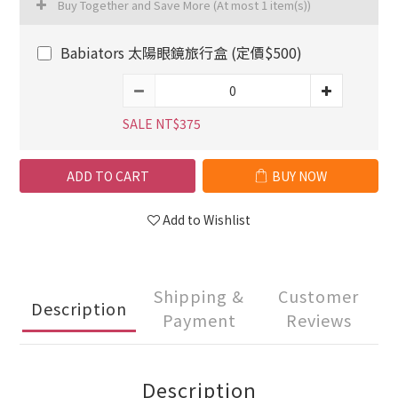
Buy Together and Save More
(At most 1 item(s))
Babiators 太陽眼鏡旅行盒 (定價$500)
SALE NT$375
ADD TO CART
BUY NOW
Add to Wishlist
Shipping &
Customer
Description
Payment
Reviews
Description