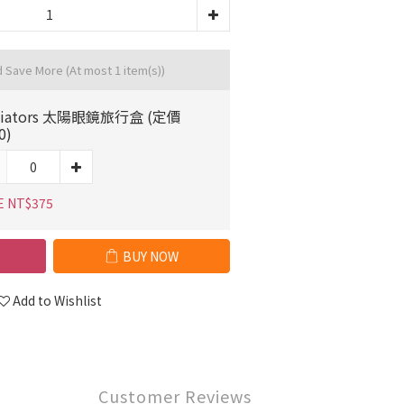
d Save More
(At most 1 item(s))
biators 太陽眼鏡旅行盒 (定價
0)
E NT$375
BUY NOW
Add to Wishlist
Customer Reviews