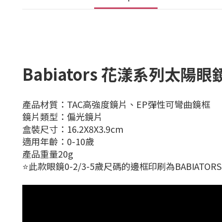
Babiators 花漾系列太陽眼
產品材質：TAC高強度鏡片、EP彈性可彎曲鏡框
鏡片類型：偏光鏡片
盒裝尺寸：16.2X8X3.9cm
適用年齡：0-10歲
產品重量20g
⭐此款眼鏡0-2/3-5歲尺碼的邊框印刷為BABIATO