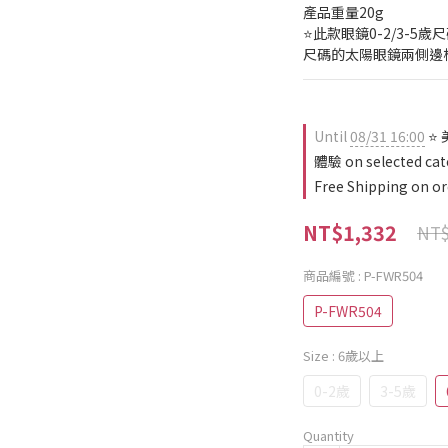
產品重量20g
⭐此款眼鏡0-2/3-5歲
尺碼的太陽眼鏡兩側邊框
Until
08/31 16:00
⭐ 
體驗 on selected cat
Free Shipping on or
NT$1,332
NT$
商品編號
: P-FWR504
P-FWR504
Size
: 6歲以上
0-2歲
3-5歲
Quantity