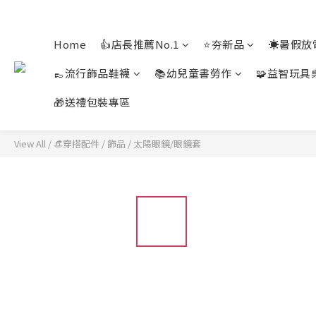
Home
👍店長推薦No.1
⭐夯新品
☀️暑假放
👞流行飾品鞋襪
📚幼兒童書勞作
🧩益智玩具
🎁送禮包裝專區
View All
/
👒穿搭配件
/
飾品
/
太陽眼鏡/眼鏡套