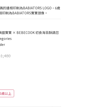
尺碼的邊框印刷為BABIATORS LOGO，6歲
印刷為BABIATORS寶寶頭像。
美國寶寶 × BEBECOOK 初食海苔酥請您
egories
der
1,480
6歲以上