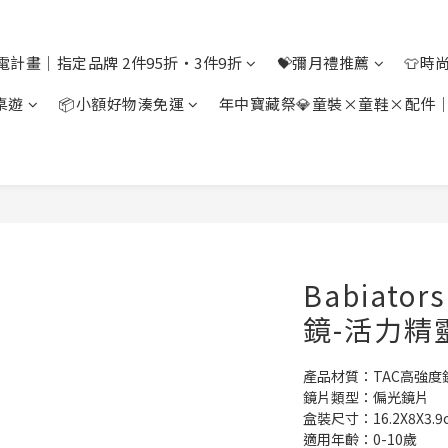
電計畫｜指定品牌 2件95折・3件9折
💝彌月禮推薦
👕時
桌遊
📦小額好物湊免運
年中寶藏祭💎童裝×童鞋×配件
Babiat
鏡-活力精靈
產品材質：TAC高強度
鏡片類型：偏光鏡片
盒裝尺寸：16.2X8X3.9
適用年齡：0-10歲