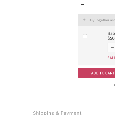
Buy Together an
Ba
$50
SAL
ADD TO CART
Shipping & Payment