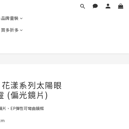
尚品牌童裝
｜買多折多
BUY NOW
ors 花漾系列太陽眼
 (偏光鏡片)
鏡片、EP彈性可彎曲鏡框
cm