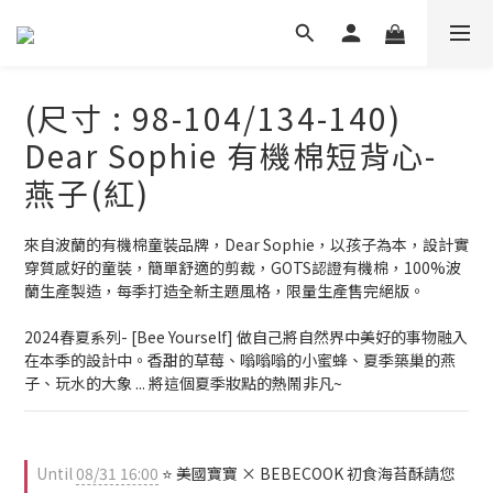
(尺寸 : 98-104/134-140)
Dear Sophie 有機棉短背心-
燕子(紅)
來自波蘭的有機棉童裝品牌，Dear Sophie，以孩子為本，設計實
穿質感好的童裝，簡單舒適的剪裁，GOTS認證有機棉，100%波
蘭生產製造，每季打造全新主題風格，限量生產售完絕版。
2024春夏系列- [Bee Yourself] 做自己將自然界中美好的事物融入
在本季的設計中。香甜的草莓、嗡嗡嗡的小蜜蜂、夏季築巢的燕
子、玩水的大象 ... 將這個夏季妝點的熱鬧非凡~
Until
08/31 16:00
⭐ 美國寶寶 × BEBECOOK 初食海苔酥請您