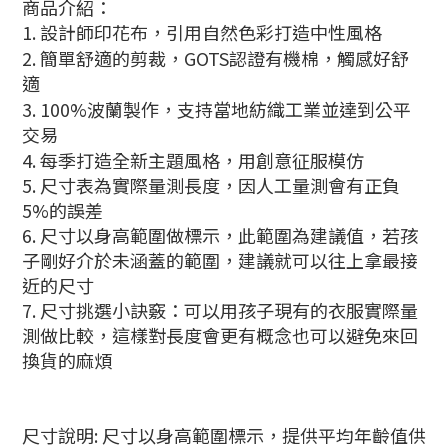
商品介紹：
1.
設計師印花布，引用自然色彩打造中性風格
2.
簡單舒適的剪裁，
GOTS
認證有機棉，觸感好舒
適
3.
100%
波蘭製作，支持當地紡織工業並達到公平
交易
4.
每季打造全新主題風格，用創意征服模仿
5. 尺寸表為實際量測長度，因人工量測會有正負
5%的誤差
6. 尺寸以身高範圍做標示，此範圍為建議值，若孩
子剛好介於未涵蓋的範圍，建議就可以往上拿最接
近的尺寸
7. 尺寸挑選小訣竅：可以用孩子現有的衣服實際量
測做比較，這樣對長度會更有概念也可以避免來回
換貨的麻煩
尺寸說明: 尺寸以身高範圍標示，提供平均年齡值供