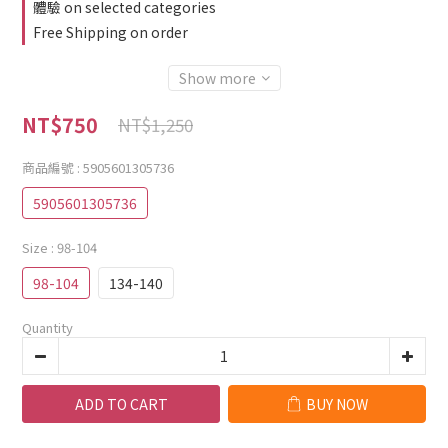
體驗 on selected categories
Free Shipping on order
Show more
NT$750
NT$1,250
商品編號
: 5905601305736
5905601305736
Size
: 98-104
98-104
134-140
Quantity
ADD TO CART
BUY NOW