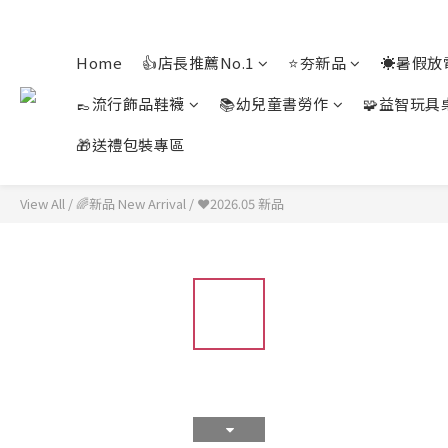
Home
👍店長推薦No.1
⭐夯新品
☀️暑假放
👞流行飾品鞋襪
📚幼兒童書勞作
🧩益智玩具
🎁送禮包裝專區
View All
/
🌈新品 New Arrival
/
❤️2026.05 新品