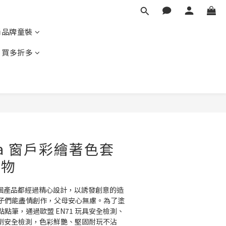
尚品牌童裝
｜買多折多
BUY NOW
oka 窗戶彩繪著色套
動物
的每一個產品都經過精心設計，以誘發創意的造
子們能盡情創作，父母安心無慮。為了塗
點筆，通過歐盟 EN71 玩具安全檢測、
/ 可塑劑安全檢測，色彩鮮艷、堅固耐玩不沾