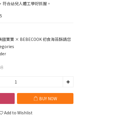
，符合幼兒人體工學好抓握。
5
美國寶寶 × BEBECOOK 初食海苔酥請您
egories
der
38
BUY NOW
Add to Wishlist