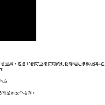
創意畫具，包含10個可重複使用的動物靜電貼紙模板與4
作。
色筆。
屬及可塑劑安全檢測。