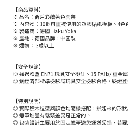
【商品資料】
※ 品名：窗戶彩繪著色套裝
※ 內容物：10個可重複使用的塑膠貼紙模板、4色
※ 製造商：德國 Haku Yoka
※ 產地：德國品牌，中國製
※ 適齡： 3歲以上
【安全規範】
◎ 通過歐盟 EN71 玩具安全檢測、15 PAHs/ 重
◎ 獲經濟部標準檢驗局玩具安全檢驗合格，驗證登錄
【特別說明】
◎ 實際積木造型與顏色均隨機搭配，拼起來的形
◎ 蠟筆堆疊有鬆緊差異是正常的。
◎ 包裝設計主要用於固定蠟筆避免運送受損，若