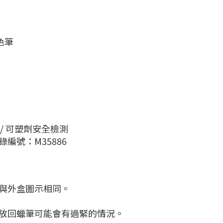
色筆
金屬/ 可塑劑安全檢測
編號：M35886
狀與外盒圖示相同。
要放回蠟筆可能會有過緊的情況。