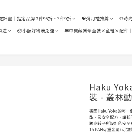
電計畫｜指定品牌 2件95折・3件9折
💝彌月禮推薦
👕時
桌遊
📦小額好物湊免運
年中寶藏祭💎童裝×童鞋×配件
Haku Y
裝 - 叢林
德國Haku Yoka
型，及安全配方，讓孩
鴉期孩子所設計的安全點
15 PAHs/ 重金屬