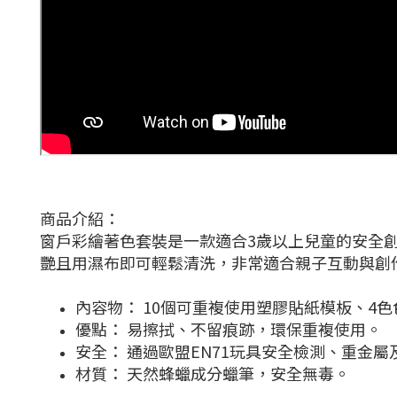
商品介紹：
窗戶彩繪著色套裝是一款適合3歲以上兒童的安全
艷且用濕布即可輕鬆清洗，非常適合親子互動與創
內容物： 10個可重複使用塑膠貼紙模板、4色
優點： 易擦拭、不留痕跡，環保重複使用。
安全： 通過歐盟EN71玩具安全檢測、重金
材質： 天然蜂蠟成分蠟筆，安全無毒。