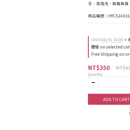
手、易清洗、無毒無臭
商品編號：HYCS24316
Until
08/31 16:00
⭐ 
體驗 on selected cat
Free Shipping on or
NT$350
NT$4
Quantity
ADD TO CART