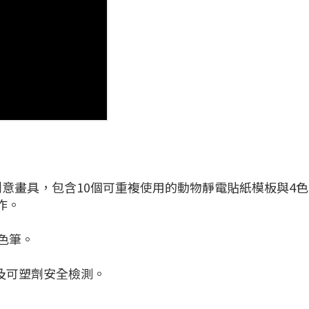
創意畫具，包含10個可重複使用的動物靜電貼紙模板與4
作。
色筆。
屬及可塑劑安全檢測。