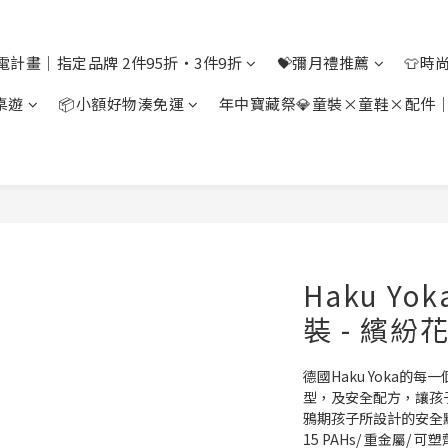
電計畫｜指定品牌 2件95折・3件9折
💝彌月禮推薦
👕時
桌遊
📦小額好物湊免運
年中寶藏祭💎童裝×童鞋×配件
Haku Y
裝 - 繽紛
德國Haku Yoka
型，及安全配方，讓孩
鴉期孩子所設計的安全點
15 PAHs/ 重金屬