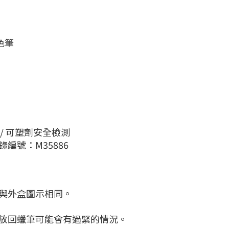
色筆
金屬/ 可塑劑安全檢測
編號：M35886
狀與外盒圖示相同。
要放回蠟筆可能會有過緊的情況。