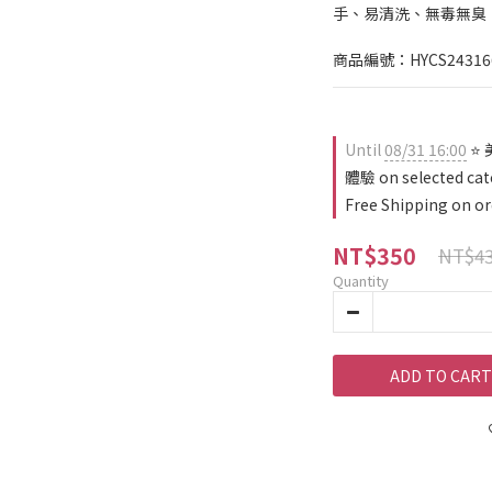
手、易清洗、無毒無臭
商品編號：HYCS24316
Until
08/31 16:00
⭐ 
體驗 on selected cat
Free Shipping on or
NT$350
NT$4
Quantity
ADD TO CART