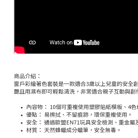
商品介紹：
窗戶彩繪著色套裝是一款適合3歲以上兒童的安全
艷且用濕布即可輕鬆清洗，非常適合親子互動與創
內容物： 10個可重複使用塑膠貼紙模板、4色
優點： 易擦拭、不留痕跡，環保重複使用。
安全： 通過歐盟EN71玩具安全檢測、重金
材質： 天然蜂蠟成分蠟筆，安全無毒。