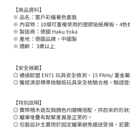
【商品資料】
※ 品名：窗戶彩繪著色套裝
※ 內容物：10個可重複使用的塑膠貼紙模板、4色
※ 製造商：德國 Haku Yoka
※ 產地：德國品牌，中國製
※ 適齡： 3歲以上
【安全規範】
◎ 通過歐盟 EN71 玩具安全檢測、15 PAHs/ 重
◎ 獲經濟部標準檢驗局玩具安全檢驗合格，驗證登錄
【特別說明】
◎ 實際積木造型與顏色均隨機搭配，拼起來的形
◎ 蠟筆堆疊有鬆緊差異是正常的。
◎ 包裝設計主要用於固定蠟筆避免運送受損，若