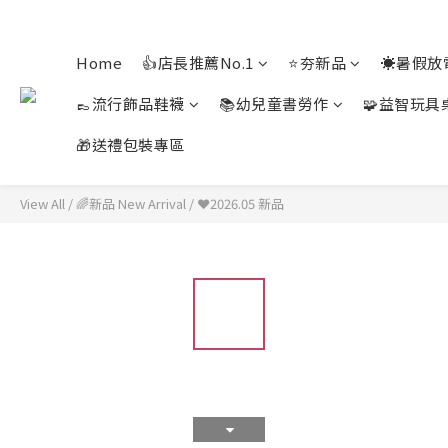
Home
👍店長推薦No.1
⭐夯新品
☀️暑假放
👞流行飾品鞋襪
📚幼兒童書勞作
🧩益智玩具
🎁送禮包裝專區
View All
/
🌈新品 New Arrival
/
❤️2026.05 新品