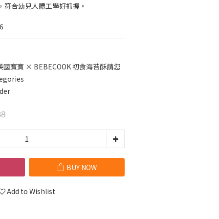
，符合幼兒人體工學好抓握。
6
美國寶寶 × BEBECOOK 初食海苔酥請您
egories
der
38
BUY NOW
Add to Wishlist