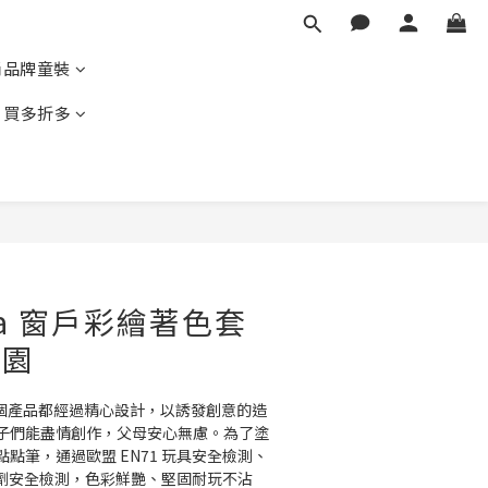
尚品牌童裝
｜買多折多
BUY NOW
oka 窗戶彩繪著色套
花園
的每一個產品都經過精心設計，以誘發創意的造
子們能盡情創作，父母安心無慮。為了塗
點筆，通過歐盟 EN71 玩具安全檢測、
/ 可塑劑安全檢測，色彩鮮艷、堅固耐玩不沾