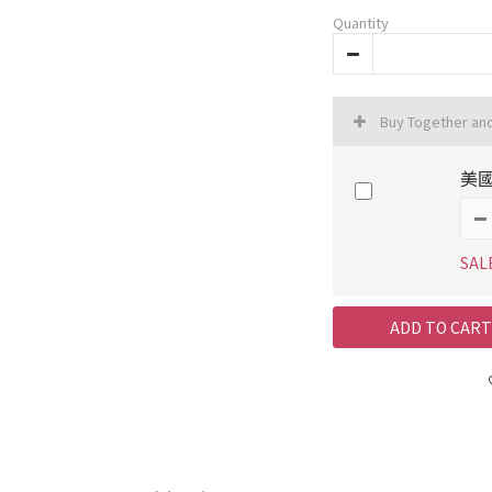
Quantity
Buy Together an
美國
SAL
ADD TO CART