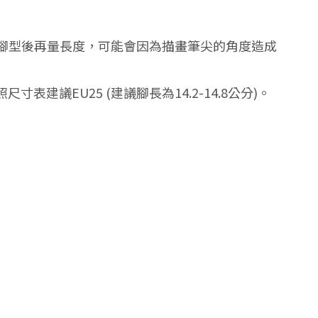
圈腳型後再量長度，可能會因為描畫筆尖的角度造成
建議EU25 (建議腳長為14.2-14.8公分)。