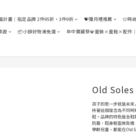
電計畫｜指定品牌 2件95折・3件9折
💝彌月禮推薦
👕時
桌遊
📦小額好物湊免運
年中寶藏祭💎童裝×童鞋×配件
Old Soles
孩子的第一步就是未來人生
持著這個理念為不同時
鞋。品牌的特色是全鞋款
防震，鞋身輕盈無負擔
學齡兒童，都能在Old 