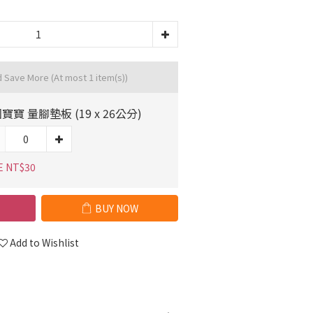
d Save More
(At most 1 item(s))
寶寶 量腳墊板 (19 x 26公分)
E NT$30
BUY NOW
Add to Wishlist