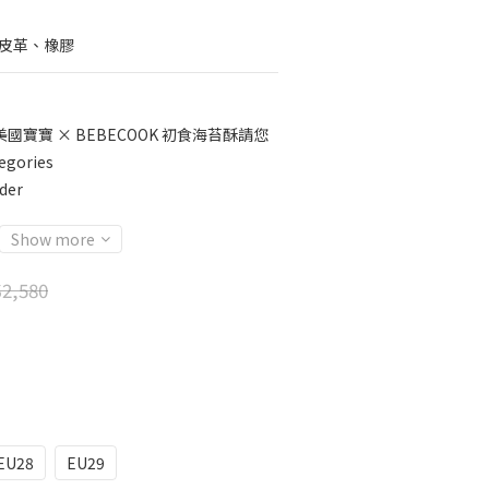
A皮革、橡膠
美國寶寶 × BEBECOOK 初食海苔酥請您
egories
der
Show more
2,580
EU28
EU29