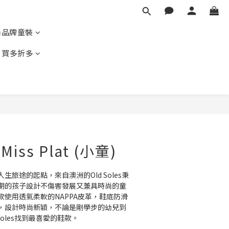
尚品牌童裝
｜買多折多
BUY NOW
 Miss Plat (小童)
旅途的起點，來自澳洲的Old Soles秉
期的孩子設計不傷害發展又兼具時尚的童
使用透氣柔軟的NAPPA皮革，鞋底防滑
，設計時尚新穎，不論是剛學步的幼兒到
Soles找到最喜愛的鞋款。