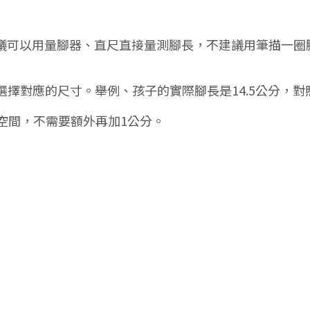
)，建議可以用量腳器、直尺直接量測腳長，不建議用筆描一
對應的尺寸。舉例、孩子的實際腳長是14.5公分，對照尺寸表
預留空間，不需要額外再加1公分。