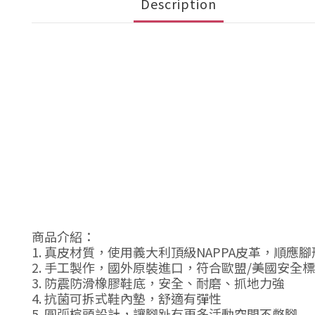
Description
商品介紹：
1. 真皮材質，使用義大利頂級NAPPA皮革，順應
2. 手工製作，國外原裝進口，符合歐盟/美國安全
3. 防震防滑橡膠鞋底，安全、耐磨、抓地力強
4. 抗菌可拆式鞋內墊，舒適有彈性
5. 圓弧楦頭設計，讓腳趾有更多活動空間不憋腳