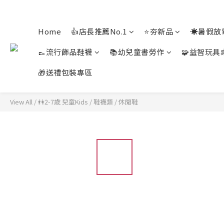
Home
👍店長推薦No.1
⭐夯新品
☀️暑假放
👞流行飾品鞋襪
📚幼兒童書勞作
🧩益智玩具
🎁送禮包裝專區
View All
/
👫2-7歲 兒童Kids
/
鞋襪類
/
休閒鞋