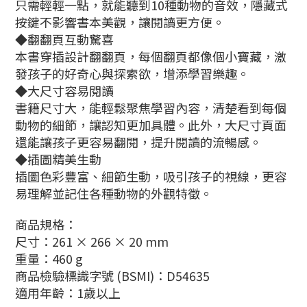
只需輕輕一點，就能聽到10種動物的音效，隱藏式
按鍵不影響書本美觀，讓閱讀更方便。
◆翻翻頁互動驚喜
本書穿插設計翻翻頁，每個翻頁都像個小寶藏，激
發孩子的好奇心與探索欲，增添學習樂趣。
◆大尺寸容易閱讀
書籍尺寸大，能輕鬆聚焦學習內容，清楚看到每個
動物的細節，讓認知更加具體。此外，大尺寸頁面
還能讓孩子更容易翻閱，提升閱讀的流暢感。
◆插圖精美生動
插圖色彩豐富、細節生動，吸引孩子的視線，更容
易理解並記住各種動物的外觀特徵。
商品規格：
尺寸：261 × 266 × 20 mm
重量：460 g
商品檢驗標識字號 (BSMI)：D54635
適用年齡：1歲以上