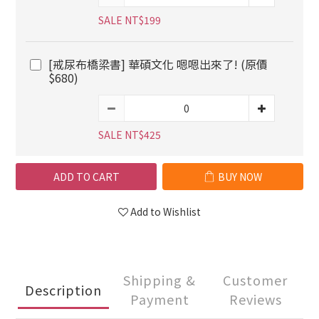
SALE NT$199
[戒尿布橋梁書] 華碩文化 嗯嗯出來了! (原價
$680)
SALE NT$425
ADD TO CART
BUY NOW
Add to Wishlist
Shipping &
Customer
Description
Payment
Reviews