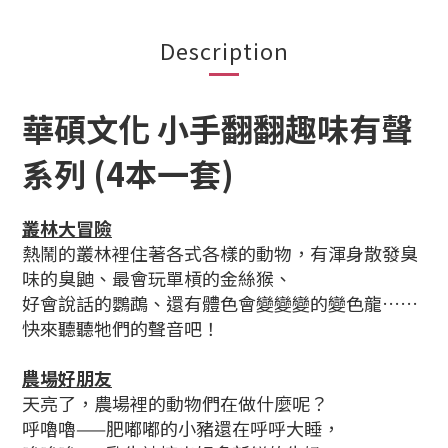
Description
華碩文化 小手翻翻趣味有聲
系列 (4本一套)
叢林大冒險
熱鬧的叢林裡住著各式各樣的動物，
有渾身散發臭
味的臭鼬、最會玩單槓的金絲猴、
好會說話的鸚鵡、還有體色會變變變的變色龍……
快來聽聽牠們的聲音吧！
農場好朋友
天亮了，農場裡的動物們在做什麼呢？
呼嚕嚕——肥嘟嘟的小豬還在呼呼大睡，