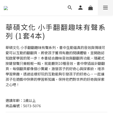
華碩文化 小手翻翻趣味有聲系
列 (1套4本)
華碩文化 小手翻翻趣味有聲系列，書中生動逼真的音效與情境可
愛可以互動的翻翻頁，將使孩子獲得有趣的閱讀體驗，並開啟認
知啟蒙學習的第一步！本書結合趣味音效與翻翻頁功能，隱藏式
按鍵發聲只需輕輕一點，就能聽到10種音效，書中穿插設計翻翻
頁，每個翻頁都像個小寶藏，激發孩子的好奇心與探索欲，增添
學習樂趣。透過這樣好玩的互動能夠引發孩子的好奇心，一起讓
孩子在遊戲中快樂的學習新知識，保持他們對世界的好奇與探索
之心吧！
適讀年齡：1歲以上
商品編號：S073-S076