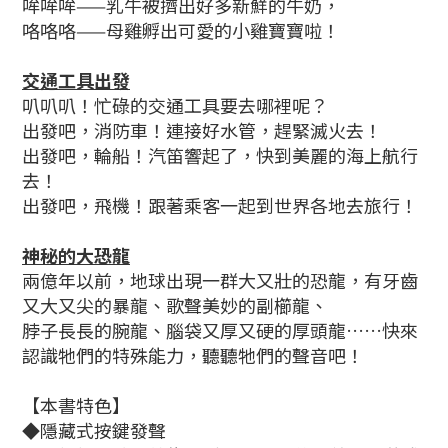
哞哞哞——乳牛被擠出好多新鮮的牛奶，
咯咯咯——母雞孵出可愛的小雞寶寶啦！
交通工具出發
叭叭叭！忙碌的交通工具要去哪裡呢？
出發吧，消防車！連接好水管，趕緊滅火去！
出發吧，輪船！汽笛響起了，快到美麗的海上航行
去！
出發吧，飛機！跟著乘客一起到世界各地去旅行！
神秘的大恐龍
兩億年以前，地球出現一群大又壯的恐龍，有牙齒
又大又尖的暴龍、歌聲美妙的副櫛龍、
脖子長長的腕龍、腦袋又厚又硬的厚頭龍……快來
認識牠們的特殊能力，聽聽牠們的聲音吧！
【本書特色】
◆隱藏式按鍵發聲