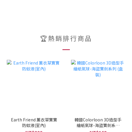
🏆熱銷排行商品
Earth Friend 薰衣草寶寶
韓國Colorloon 3D造型手
防蚊液(室內)
繪紙氣球-海盜寶劍系列
(盒裝)