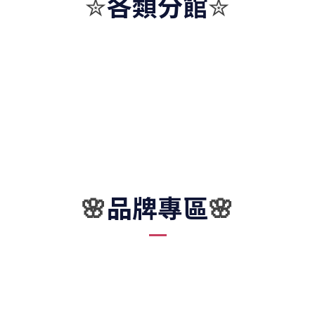
各類分館
✮
✮
品牌專區
🌸
🌸