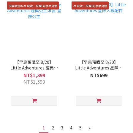
預購限定款🎁 現貨＋預購|同享早鳥價
🎁 現貨＋預購|同享早鳥價
【早鳥預購至 8/20】
【早鳥預購至 8/20】
Little Adventures 經典公
Little Adventures 星際大
主洋裝-星際公主
戰配件
NT$1,399
NT$699
NT$1,599
1
2
3
4
5
»