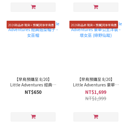
2026新品🎁 現貨＋預購|同享早鳥價
2026新品🎁 現貨＋預購|同享早鳥價
【早鳥預購至 8/20】
【早鳥預購至 8/20】
Little Adventures 經典造
Little Adventures 豪華公
型帽子 - 女巫帽
主洋裝 - 壞女巫 (綠野仙
NT$650
NT$1,699
蹤)
NT$1,999