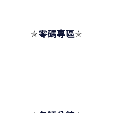
零碼專區
✮
✮