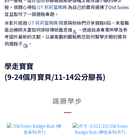
的一雙鞋，設計出仿赤腳體感般舒適確又能保護小腳的學步
鞋。很開心得知
OT 莉莉當媽媽
為自己的寶貝選擇了Old Soles
並且製作了一個選鞋專題。
本影片經過
OT 莉莉當媽媽
同意與粉絲們分享選鞋6招，來看職
能治療師夫妻如何排除傳統舊思維
，透過自身專業所學及參
💪
考國外最新的文獻，以最客觀的觀點教您如何幫學步期的寶貝
挑選鞋子
。
😘
學走寶寶
(9-24個月寶貝/11-14公分腳長)
蹣跚學步