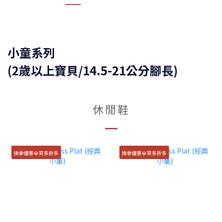
小童系列
(2歲以上寶貝/14.5-21公分腳長)
休閒鞋
換季優惠💎買多折多
換季優惠💎買多折多