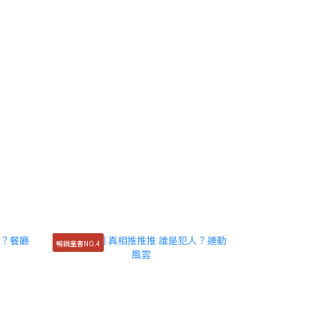
暢銷童書NO.4