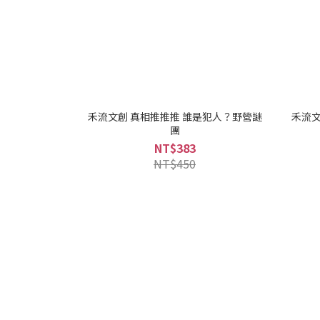
禾流文創 真相推推推 誰是犯人？野營謎
禾流文
團
NT$383
NT$450