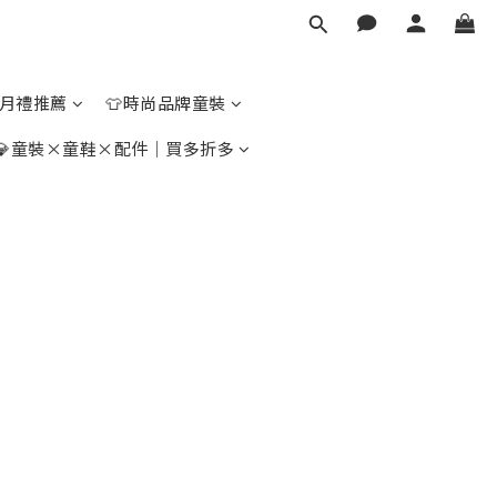
彌月禮推薦
👕時尚品牌童裝
💎童裝×童鞋×配件｜買多折多