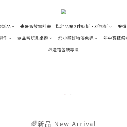
夯新品
☀️暑假放電計畫｜指定品牌 2件95折・3件9折
💝
勞作
🧩益智玩具桌遊
📦小額好物湊免運
年中寶藏祭
🎁送禮包裝專區
🌈新品 New Arrival