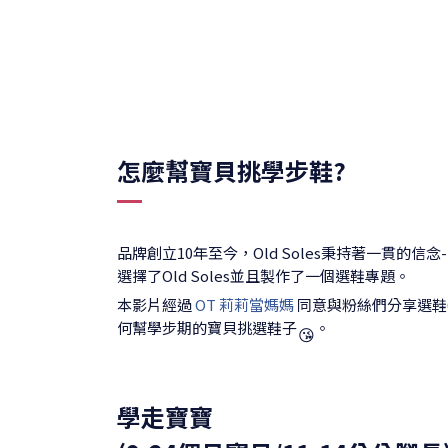
怎麼幫寶貝挑學步鞋?
品牌創立10年至今，Old Soles秉持著一貫
選擇了Old Soles並且製作了一個選鞋專題。
本影片經過
OT 莉莉當媽媽
同意與粉絲們分享選鞋
何幫學步期的寶貝挑選鞋子
。
😘
學走寶寶