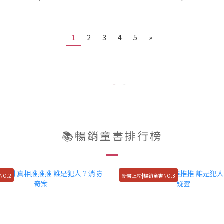
1
2
3
4
5
»
📚暢銷童書排行榜
O.2
新書上榜|暢銷童書NO.3