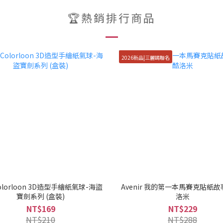
🏆熱銷排行商品
2026新品|三麗鷗聯名
lorloon 3D造型手繪紙氣球-海盜
Avenir 我的第一本馬賽克貼紙故
寶劍系列 (盒裝)
洛米
NT$169
NT$229
NT$210
NT$288