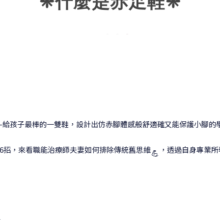
❈什麼是赤足鞋
❈
的信念--給孩子最棒的一雙鞋，設計出仿赤腳體感般舒適確又能保護小腳
6招，來看職能治療師夫妻如何排除傳統舊思維
，透過自身專業所
💪