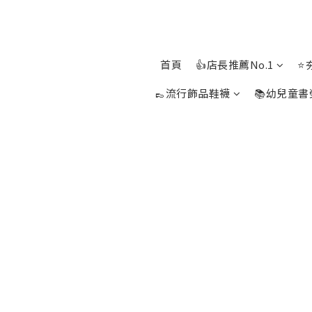
首頁
👍店長推薦No.1
⭐
👞流行飾品鞋襪
📚幼兒童書