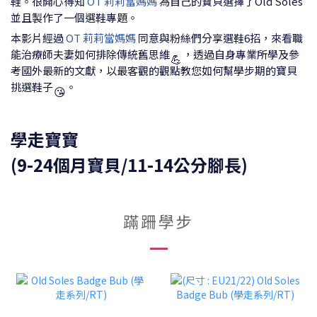
鞋。很開心得知
OT 莉莉當媽媽
為自己的寶貝選擇了Old Soles
並且製作了一個選鞋專題。
本影片經過
OT 莉莉當媽媽
同意與粉絲們分享選鞋6招，來看職
能治療師夫妻如何排除傳統舊思維
，透過自身專業所學及參
💪
考國外最新的文獻，以最客觀的觀點教您如何幫學步期的寶貝
挑選鞋子
。
😘
學走寶寶
(9-24個月寶貝/11-14公分腳長)
蹣跚學步