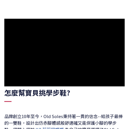
怎麼幫寶貝挑學步鞋?
品牌創立10年至今，Old Soles秉持著一貫的信念--給孩子最棒
的一雙鞋，設計出仿赤腳體感般舒適確又能保護小腳的學步