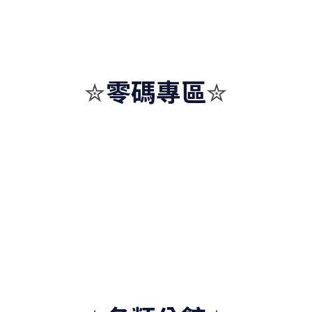
零碼專區
✮
✮