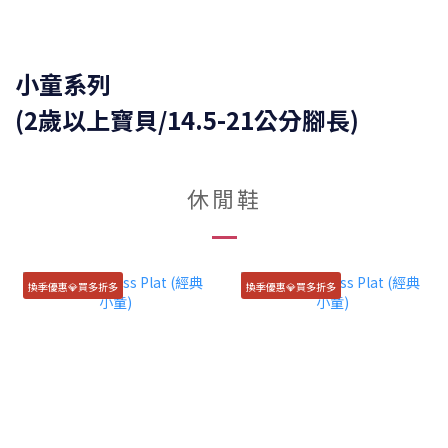
小童系列
(2歲以上寶貝/14.5-21公分腳長)
休閒鞋
換季優惠💎買多折多
換季優惠💎買多折多