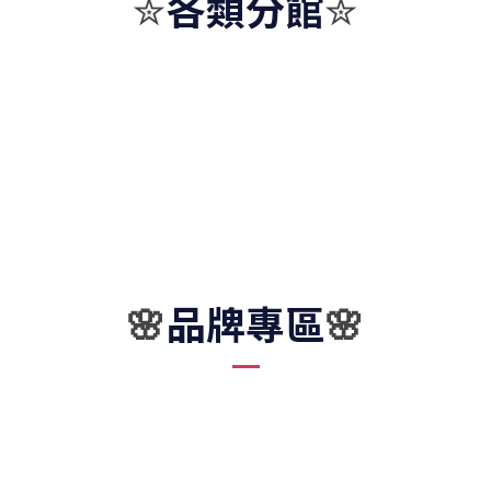
各類分館
✮
✮
品牌專區
🌸
🌸