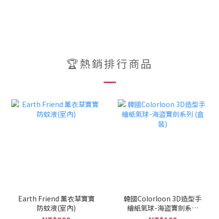
🏆熱銷排行商品
Earth Friend 薰衣草寶寶
韓國Colorloon 3D造型手
防蚊液(室內)
繪紙氣球-海盜寶劍系列
(盒裝)