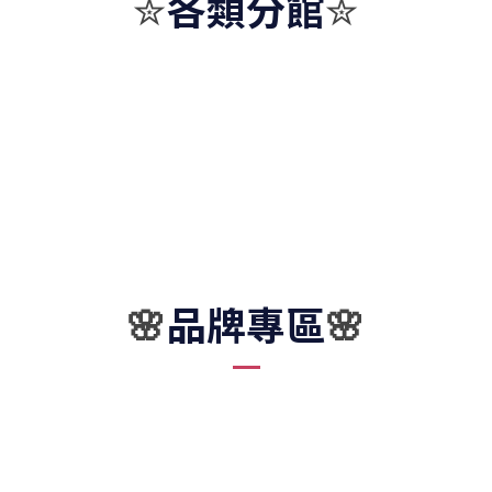
各類分館
✮
✮
品牌專區
🌸
🌸