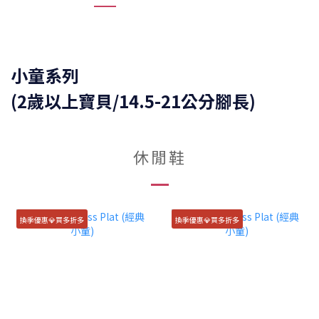
小童系列
(2歲以上寶貝/14.5-21公分腳長)
休閒鞋
換季優惠💎買多折多
換季優惠💎買多折多