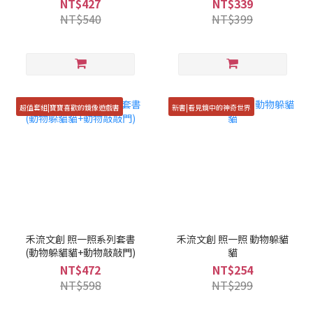
NT$427
NT$339
NT$540
NT$399
超值套組|寶寶喜歡的鏡像遊戲書
新書|看見鏡中的神奇世界
禾流文創 照一照系列套書
禾流文創 照一照 動物躲貓
(動物躲貓貓+動物敲敲門)
貓
NT$472
NT$254
NT$598
NT$299