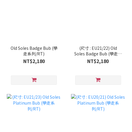
Old Soles Badge Bub (學
(尺寸 : EU21/22) Old
走系列/RT)
Soles Badge Bub (學走系
列/RT)
NT$2,180
NT$2,180