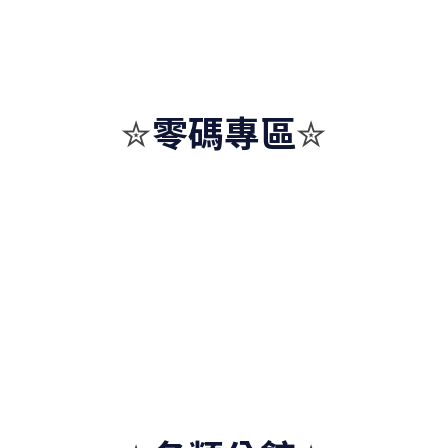
零碼專區
✮
✮