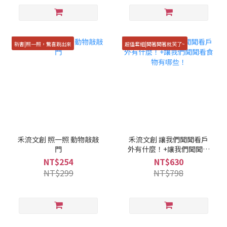
新書|照一照，驚喜跳出來
超值套組|聞著聞著就笑了~
禾流文創 照一照 動物敲敲
禾流文創 讓我們聞聞看戶
門
外有什麼！+讓我們聞聞看
食物有哪些！
NT$254
NT$630
NT$299
NT$798