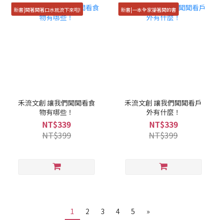
新書|聞著聞著口水就流下來啦!
新書|一本全家搶著聞的書
禾流文創 讓我們聞聞看食
禾流文創 讓我們聞聞看戶
物有哪些！
外有什麼！
NT$339
NT$339
NT$399
NT$399
1
2
3
4
5
»