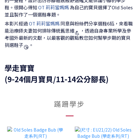
的一雙鞋，設計出仿赤腳體感般舒適確又能保護小腳的學步
鞋。很開心得知
OT 莉莉當媽媽
為自己的寶貝選擇了Old Soles
並且製作了一個選鞋專題。
本影片經過
OT 莉莉當媽媽
同意與粉絲們分享選鞋6招，來看職
能治療師夫妻如何排除傳統舊思維
，透過自身專業所學及參
💪
考國外最新的文獻，以最客觀的觀點教您如何幫學步期的寶貝
挑選鞋子
。
😘
學走寶寶
(9-24個月寶貝/11-14公分腳長)
蹣跚學步