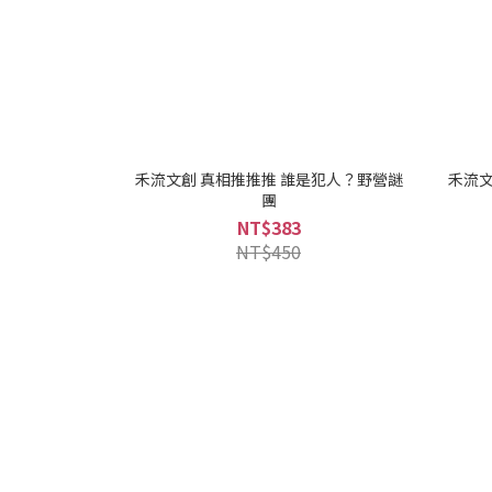
禾流文創 真相推推推 誰是犯人？野營謎
禾流文
團
NT$383
NT$450