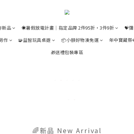
夯新品
☀️暑假放電計畫｜指定品牌 2件95折・3件9折
💝
勞作
🧩益智玩具桌遊
📦小額好物湊免運
年中寶藏祭
🎁送禮包裝專區
🌈新品 New Arrival