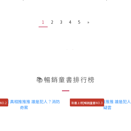
1
2
3
4
5
»
📚暢銷童書排行榜
O.2
新書上榜|暢銷童書NO.3