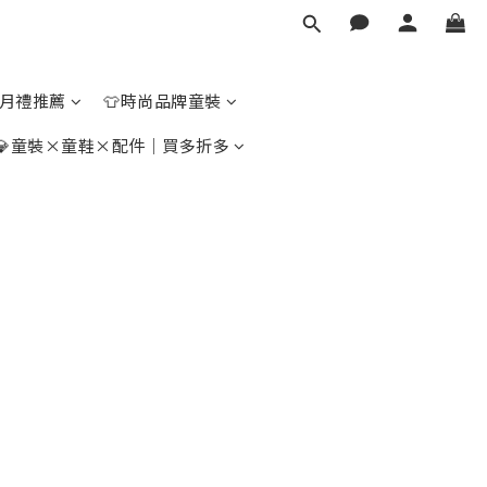
彌月禮推薦
👕時尚品牌童裝
💎童裝×童鞋×配件｜買多折多