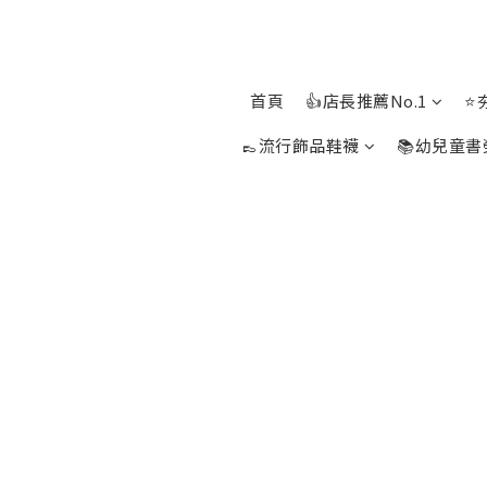
首頁
👍店長推薦No.1
⭐
👞流行飾品鞋襪
📚幼兒童書