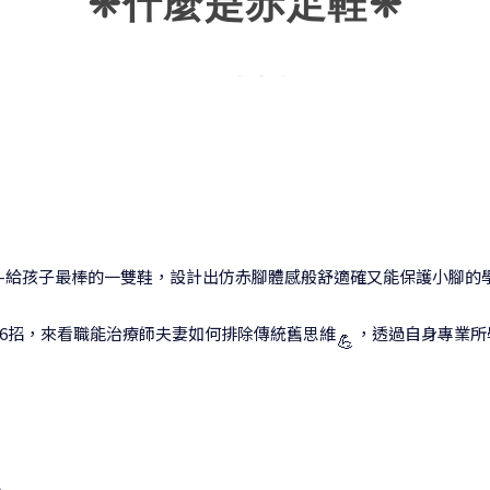
❈什麼是赤足鞋
❈
的信念--給孩子最棒的一雙鞋，設計出仿赤腳體感般舒適確又能保護小腳
6招，來看職能治療師夫妻如何排除傳統舊思維
，透過自身專業所
💪