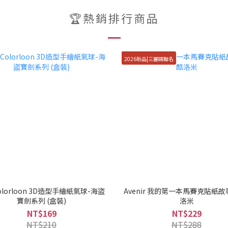
🏆熱銷排行商品
2026新品|三麗鷗聯名
lorloon 3D造型手繪紙氣球-海盜
Avenir 我的第一本馬賽克貼紙故
寶劍系列 (盒裝)
洛米
NT$169
NT$229
NT$210
NT$288