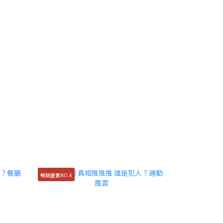
暢銷童書NO.4