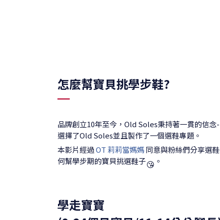
怎麼幫寶貝挑學步鞋?
品牌創立10年至今，Old Soles秉持著一貫
選擇了Old Soles並且製作了一個選鞋專題。
本影片經過
OT 莉莉當媽媽
同意與粉絲們分享選鞋
何幫學步期的寶貝挑選鞋子
。
😘
學走寶寶