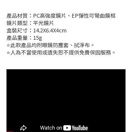
產品材質：PC高強度鏡片、EP彈性可彎曲鏡框
鏡片類型：平光鏡片
盒裝尺寸：14.2X6.4X4cm
產品重量：15g
⭐此款產品均附眼鏡防塵套、拭淨布。
⭐人為不當使用或遺失恕不提供免費保固服務。