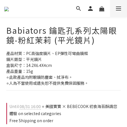
Babiators 鑰匙孔系列太陽眼
鏡-粉紅茉莉 (平光鏡片)
產品材質：PC高強度鏡片、EP彈性可彎曲鏡框
鏡片類型：平光鏡片
盒裝尺寸：14.2X6.4X4cm
產品重量：15g
⭐此款產品均附眼鏡防塵套、拭淨布。
⭐人為不當使用或遺失恕不提供免費保固服務。
Until
08/31 16:00
⭐ 美國寶寶 × BEBECOOK 初食海苔酥請您
體驗 on selected categories
Free Shipping on order