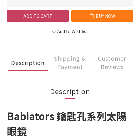
ADD TO CART
BUY NOW
Add to Wishlist
Shipping &
Customer
Description
Payment
Reviews
Description
Babiators 鑰匙孔系列太陽
眼鏡