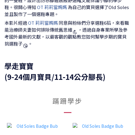
的一雙鞋，設計出仿赤腳體感般舒適確又能保護小腳的學步
鞋。很開心得知
OT 莉莉當媽媽
為自己的寶貝選擇了Old Soles
並且製作了一個選鞋專題。
本影片經過
OT 莉莉當媽媽
同意與粉絲們分享選鞋6招，來看職
能治療師夫妻如何排除傳統舊思維
，透過自身專業所學及參
💪
考國外最新的文獻，以最客觀的觀點教您如何幫學步期的寶貝
挑選鞋子
。
😘
學走寶寶
(9-24個月寶貝/11-14公分腳長)
蹣跚學步