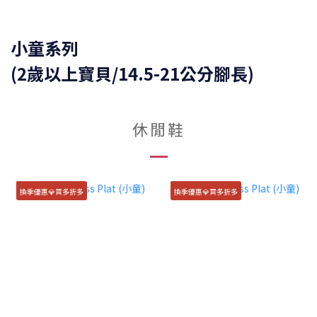
小童系列
(2歲以上寶貝/14.5-21公分腳長)
休閒鞋
換季優惠💎買多折多
換季優惠💎買多折多