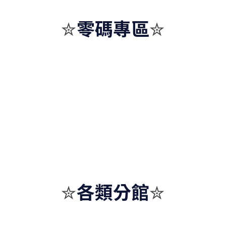
零碼專區
✮
✮
各類分館
✮
✮