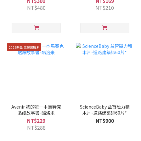
NT$300
NT$169
NT$480
NT$210
2026新品|三麗鷗聯名
Avenir 我的第一本馬賽克
ScienceBaby 益智磁力積
貼紙故事書-酷洛米
木片-道路建築師60片*
NT$229
NT$900
NT$288