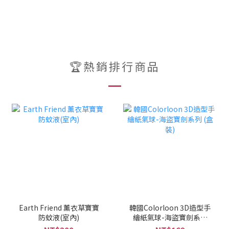
🏆熱銷排行商品
Earth Friend 薰衣草寶寶
韓國Colorloon 3D造型手
防蚊液(室內)
繪紙氣球-海盜寶劍系列
(盒裝)