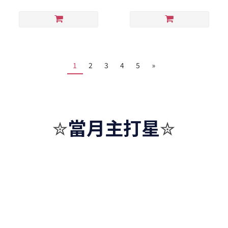
1
2
3
4
5
»
當月主打星
✮
✮