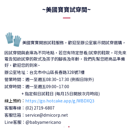
~美國寶寶試穿間~
🧤
美國寶寶開放試鞋服務，歡迎至辦公室展示間試穿選購，
因試穿間與倉庫為不同地點，若您有特定想看/試穿的鞋款，可先來
電告知欲試穿的款式及孩子的腳長及年齡，我們先幫您把商品準備
好，歡迎您的到來~
辦公室地址：台北市中山區長春路328號7樓
營業時間：週一至週五08:30~17:30 (例假日除外)
試穿時間：
週一至週五09:00~17:00
+ 指定假日試鞋日 (每月15日開放次月時段)
線上預約：
https://go.hotcake.app/g/WBDXQ3
客服專線：(02) 2719-6807
客服信箱：service@dmicorp.net
Line客服：@babyamericano