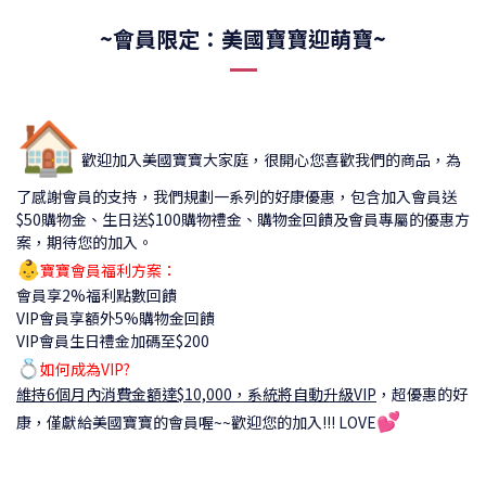
~會員限定：美國寶寶迎萌寶~
🏠
歡迎加入美國寶寶大家庭，很開心您喜歡我們的商品，為
了感謝會員的支持，我們規劃一系列的好康優惠，包含加入會員送
$50購物金、生日送$100購物禮金、購物金回饋及會員專屬的優惠方
案，期待您的加入。
👶
寶寶會員福利方案：
會員享2%福利點數回饋
VIP會員享額外5%購物金回饋
VIP會員生日禮金加碼至$200
💍
如何成為VIP?
維持6個月內消費金額達$10,000，系統將自動升級VIP
，
超優惠的好
💕
康，僅獻給美國寶寶的會員喔~~歡迎您的加入!!! LOVE