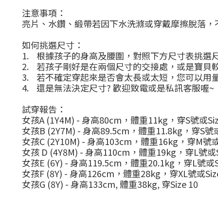
注意事項：
亮片、水鑽、緞帶若因下水洗滌或穿戴摩擦脫落，
如何挑選尺寸：
1.
根據孩子的身高及腰圍，對照下方尺寸表挑選
2.
若孩子剛好是在兩個尺寸的交接處，或是寶貝
3.
若不確定穿起來是否會太長或太短，您可以用
4.
還是無法決定尺寸
?
歡迎致電或是私訊客服喔
~
試穿報告：
女孩
A (1Y4M) -
身高
80cm
，體重
11kg
，穿
S
號或
Si
女孩
B (2Y7M) -
身高
89.5cm
，體重
11.8kg
，穿
S
號
女孩
C (2Y10M) -
身高
103cm
，體重
16kg
，穿
M
號
女孩
D (4Y8M) -
身高
110cm
，體重
19kg
，穿
L
號或
女孩
E (6Y) -
身高
119.5cm
，體重
20.1kg
，穿
L
號或
女孩
F (8Y) -
身高
126cm
，體重
28kg
，穿
XL
號或
Siz
女孩
G (8Y) -
身高
133cm,
體重
38kg,
穿
Size 10