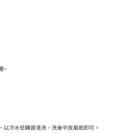
喔~
，以冷水低轉速清洗，洗後平放風乾即可。