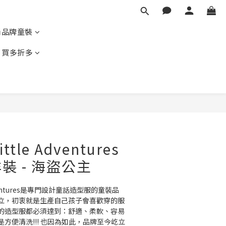
尚品牌童裝
｜買多折多
BUY NOW
ittle Adventures
裝 - 海盜公主
dventures是專門設計童話造型服的童裝品
立，初衷就是生產自己孩子會喜歡穿的服
的造型服都必須達到：舒適、柔軟、容易
方便清洗!!! 也因為如此，品牌至今屹立