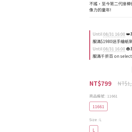
不搖，至今第二代接棒
像力的童年!
Until
08/31 16:00
👑
服滿$1980送手繪紙氣球 o
Until
08/31 16:00
🎃
服滿千折百 on selecte
NT$799
NT$1,
商品編號
: 11661
11661
Size
: L
L