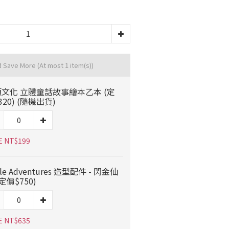
d Save More
(At most 1 item(s))
文化 立體童話故事繪本乙本 (定
320) (隨機出貨)
E NT$199
tle Adventures 造型配件 - 閃金仙
(定價$750)
E NT$635