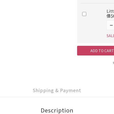
Lit
價$6
SAL
ADD TO CART
Shipping & Payment
Description