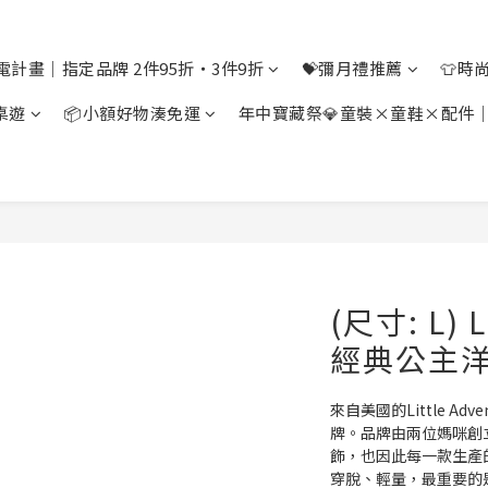
電計畫｜指定品牌 2件95折・3件9折
💝彌月禮推薦
👕時
桌遊
📦小額好物湊免運
年中寶藏祭💎童裝×童鞋×配件
(尺寸: L) L
經典公主洋
來自美國的Little A
牌。品牌由兩位媽咪創
飾，也因此每一款生產
穿脫、輕量，最重要的是