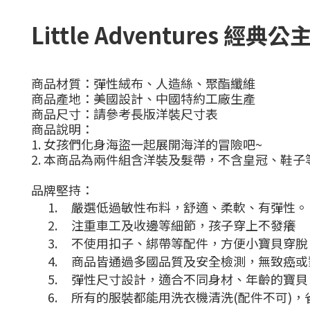
Little Adventures 經典公
商品材質：彈性絨布、人造絲、聚酯纖維
商品產地：美國設計、中國特約工廠生產
商品尺寸：請參考長版洋裝尺寸表
商品說明：
1.
女孩們化身海盜一起展開海洋的冒險吧~
2. 本商品為兩件組含洋裝及髮帶，不含皇冠、鞋子
品牌堅持：
1.
嚴選低過敏性布料，舒適、柔軟、有彈性。
2.
注重車工及收邊等細節，孩子穿上不發癢
3.
不使用扣子、綁帶等配件，方便小寶貝穿脫
4.
商品皆通過多國品質及安全檢測，無致癌或
5.
彈性尺寸設計，適合不同身材、年齡的寶貝
6.
所有的服裝都能用洗衣機清洗
(
配件不可
)
，