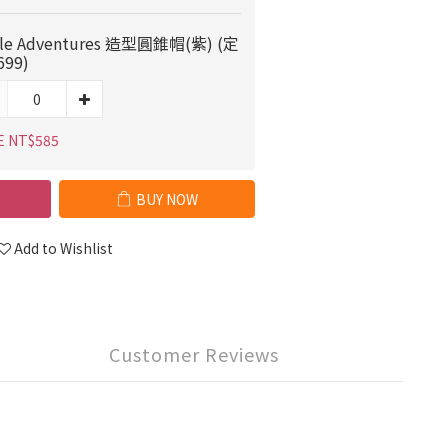
tle Adventures 造型圓錐帽(紫) (定
99)
E NT$585
BUY NOW
Add to Wishlist
Customer Reviews