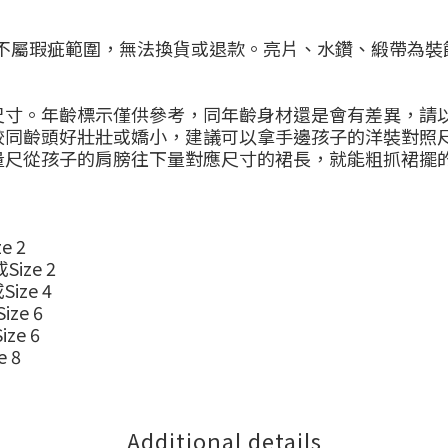
不屬瑕疵範圍，無法換貨或退款。亮片、水鑽、緞帶為裝
尺寸。年齡標示僅供參考，同年齡身材還是會有差異，請
較同齡頭好壯壯或嬌小，建議可以拿手邊孩子的洋裝對照
量尺從孩子的肩膀往下量對應尺寸的裙長，就能粗抓裙擺
ze 2
或
Size 2
或
Size 4
Size 6
Size 6
e 8
Additional details