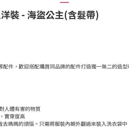
主洋裝 -
海盜公主(含髮帶)
等配件，
歡迎搭配購買同品牌的配件打造獨一無二的造型
對人體有害的物質
，實穿度高
省去媽媽的煩惱。只需將服裝內朝外翻過來裝入洗衣袋中