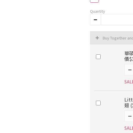
Quantity
Buy Together an
華碩
價$
SAL
Lit
翅 
SAL