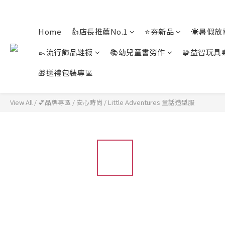
Home
👍店長推薦No.1
⭐夯新品
☀️暑假放
👞流行飾品鞋襪
📚幼兒童書勞作
🧩益智玩具
🎁送禮包裝專區
View All
/
💕品牌專區
/
安心時尚
/
Little Adventures 童話造型服