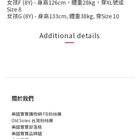
女孩
F (8Y) -
身高
126cm
，體重
28kg
，穿
XL
號或
Size 8
女孩
G (8Y) -
身高
133cm,
體重
38kg,
穿
Size 10
Additional details
關於我們
美國寶寶購物網 FB粉絲團
Old Soles 台灣粉絲團
美國寶寶部落格
美國寶寶
品牌牆