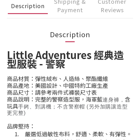
Shipping &
Customer
Description
Payment
Reviews
Description
Little Adventures
經典造
型服裝 - 警察
商品材質：彈性絨布、人造絲、聚酯纖維
商品產地：美國設計、中國特約工廠生產
商品尺寸：請參考兩件式褲裝尺寸表
商品說明：完整的警察造型服，海軍藍
含
連身褲，
玩具
手銬、對講機；不含警察帽 (另外加購讓造型
更完整)
品牌堅持：
1.
嚴選低過敏性布料，舒適、柔軟、有彈性。