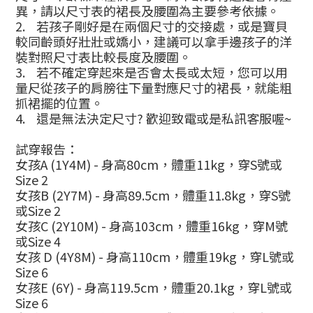
異，請以尺寸表的裙長及腰圍為主要參考依據。
2.
若孩子剛好是在兩個尺寸的交接處，或是寶貝
較同齡頭好壯壯或嬌小，建議可以拿手邊孩子的洋
裝對照尺寸表比較長度及腰圍。
3.
若不確定穿起來是否會太長或太短，您可以用
量尺從孩子的肩膀往下量對應尺寸的裙長，就能粗
抓裙擺的位置。
4.
還是無法決定尺寸
?
歡迎致電或是私訊客服喔
~
試穿報告：
女孩
A (1Y4M) -
身高
80cm
，體重
11kg
，穿
S
號或
Size 2
女孩
B (2Y7M) -
身高
89.5cm
，體重
11.8kg
，穿
S
號
或
Size 2
女孩
C (2Y10M) -
身高
103cm
，體重
16kg
，穿
M
號
或
Size 4
女孩
D (4Y8M) -
身高
110cm
，體重
19kg
，穿
L
號或
Size 6
女孩
E (6Y) -
身高
119.5cm
，體重
20.1kg
，穿
L
號或
Size 6