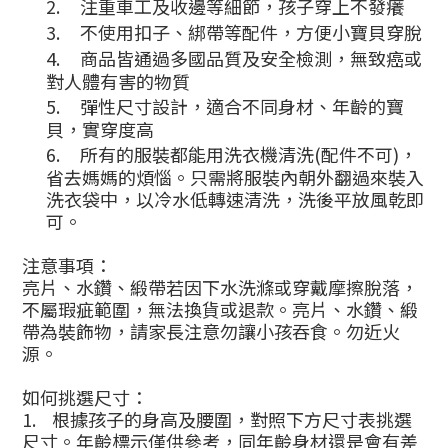
2.
注重車工及收邊等細節，孩子穿上不發癢
3.
不使用扣子、綁帶等配件，方便小寶貝穿脫
4.
商品皆通過多國品質及安全檢測，無致癌或
對人體有害的物質
5.
彈性尺寸設計，適合不同身材、年齡的寶
貝，實穿度高
6.
所有的服裝都能用洗衣機清洗
(
配件不可
)
，
省去媽媽的煩惱。只需將服裝內朝外翻過來裝入
洗衣袋中，以冷水低轉速清洗，洗後平放風乾即
可。
注意事項：
亮片、水鑽、緞帶若因下水洗滌或穿戴摩擦脫落，
不屬瑕疵範圍，無法換貨或退款。亮片、水鑽、緞
帶為裝飾物，請家長注意勿讓小孩吞食。勿近火
源。
如何挑選尺寸：
1.
根據孩子的身高及腰圍，對照下方尺寸表挑選
尺寸。年齡標示僅供參考，同年齡身材還是會有差