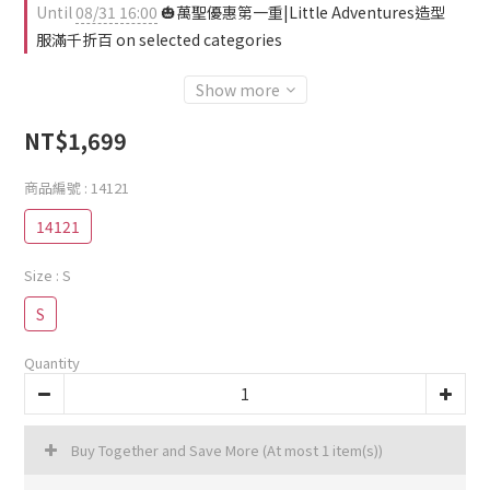
Until
08/31 16:00
🎃萬聖優惠第一重|Little Adventures造型
服滿千折百 on selected categories
Show more
NT$1,699
商品編號
: 14121
14121
Size
: S
S
Quantity
Buy Together and Save More
(At most 1 item(s))