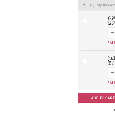
Buy Together an
送
(25
SAL
[無
環乙
SAL
ADD TO CART