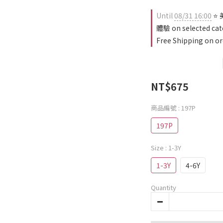
Until
08/31 16:00
⭐ 
體驗 on selected cat
Free Shipping on or
NT$675
商品編號
: 197P
197P
Size
: 1-3Y
1-3Y
4-6Y
Quantity