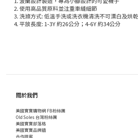
1. 波蘭設計製造，專為小腳設計的可愛襪子
2. 使用高品質原料並注重車縫細節
3. 洗滌方式: 低溫手洗或洗衣機清洗不可漂白及
4. 平放長度: 1-3Y 約26公分；4-6Y 約34公分
關於我們
美國寶寶購物網 FB粉絲團
Old Soles 台灣粉絲團
美國寶寶部落格
美國寶寶
品牌牆
合作提案