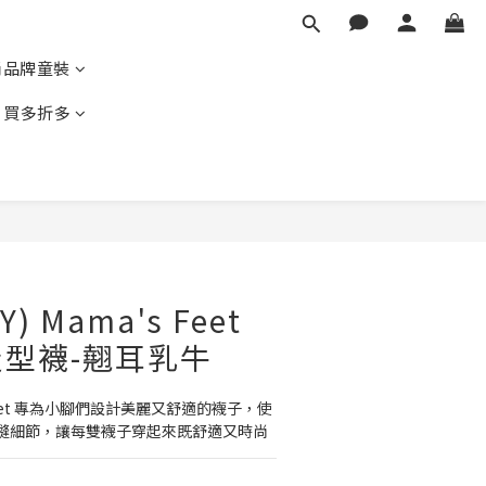
尚品牌童裝
｜買多折多
BUY NOW
Y) Mama's Feet
型襪-翹耳乳牛
Feet 專為小腳們設計美麗又舒適的襪子，使
縫細節，讓每雙襪子穿起來既舒適又時尚