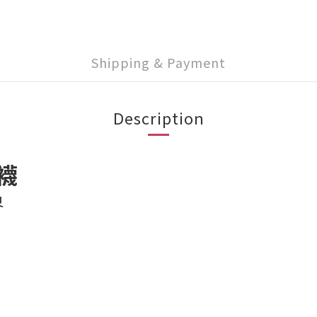
Shipping & Payment
Description
型襪
界