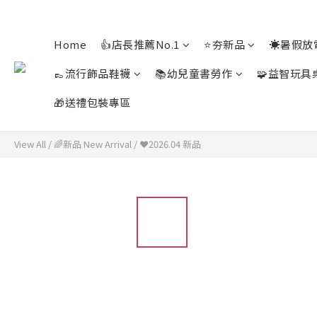
Home
👍店長推薦No.1
⭐夯新品
☀️暑假放
👞流行飾品鞋襪
📚幼兒童書勞作
🧩益智玩具
🎁送禮包裝專區
View All
/
🌈新品 New Arrival
/
❤️2026.04 新品