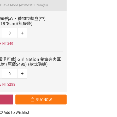
d Save More
(At most 1 item(s))
禮最貼心，禮物包裝盒(中)
*19*8cm)(無提袋)
E NT$49
耳洞可戴] Girl Nation 兒童夾夾耳
對 (原價$499) (款式隨機)
E NT$299
BUY NOW
Add to Wishlist