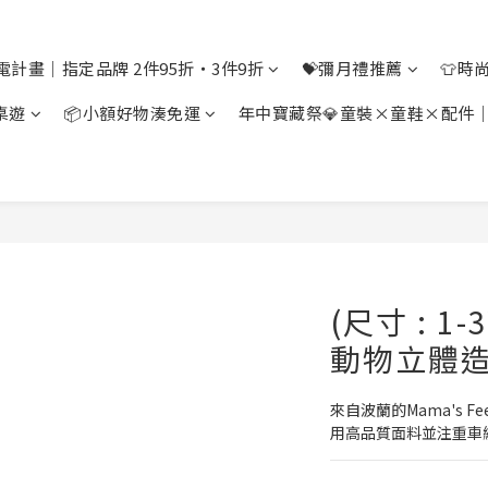
電計畫｜指定品牌 2件95折・3件9折
💝彌月禮推薦
👕時
桌遊
📦小額好物湊免運
年中寶藏祭💎童裝×童鞋×配件
(尺寸 : 1-3
動物立體造
來自波蘭的Mama's 
用高品質面料並注重車