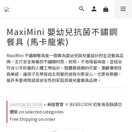
MaxiMini 嬰幼兒抗菌不鏽鋼
餐具 (馬卡龍紫)
MaxiMini 不鏽鋼餐具是一個專為嬰幼兒與兒童設計的生活餐具品
牌，主打安全無毒的不鏽鋼材質，耐用、不易殘留味道，並結合
符合小手抓握的人體工學設計。整體風格簡約可愛，兼顧實用性
與美感，讓孩子在學習自主用餐的過程中更安心、也更有樂趣，
是許多重視質感與安全性的家庭首選兒童餐具品牌。
Until
08/31 16:00
⭐ 美國寶寶 × BEBECOOK 初食海苔酥請您
體驗 on selected categories
Free Shipping on order