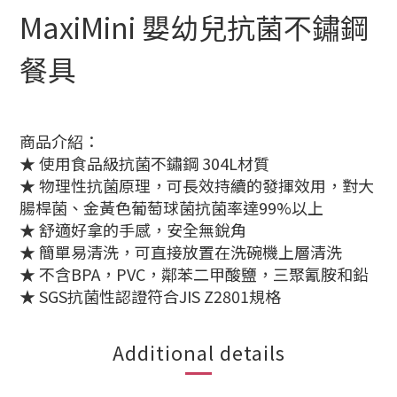
MaxiMini 嬰幼兒抗菌不鏽鋼
餐具
商品介紹：
★ 使用食品級抗菌不鏽鋼 304L材質
★ 物理性抗菌原理，可長效持續的發揮效用，對大
腸桿菌、金黃色葡萄球菌抗菌率達99%以上
★ 舒適好拿的手感，安全無銳角
★ 簡單易清洗，可直接放置在洗碗機上層清洗
★ 不含BPA，PVC，鄰苯二甲酸鹽，三聚氰胺和鉛
★ SGS抗菌性認證符合JIS Z2801規格
Additional details