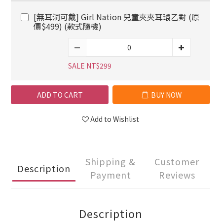
[無耳洞可戴] Girl Nation 兒童夾夾耳環乙對 (原
價$499) (款式隨機)
SALE NT$299
ADD TO CART
BUY NOW
Add to Wishlist
Shipping &
Customer
Description
Payment
Reviews
Description