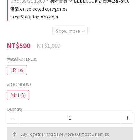
Until
08/31 16:00
⭐ 美國寶寶 × BEBECOOK 初食海苔酥請您
體驗 on selected categories
Free Shipping on order
Show more
NT$590
NT$1,099
商品編號
: LR105
LR105
Size
: Mini (S)
Mini (S)
Quantity
Buy Together and Save More
(At most 1 item(s))